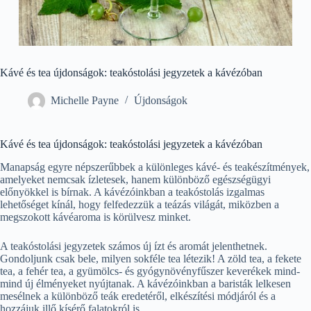
Kávé és tea újdonságok: teakóstolási jegyzetek a kávézóban
Michelle Payne
Újdonságok
Kávé és tea újdonságok: teakóstolási jegyzetek a kávézóban
Manapság egyre népszerűbbek a különleges kávé- és teakészítmények,
amelyeket nemcsak ízletesek, hanem különböző egészségügyi
előnyökkel is bírnak. A kávézóinkban a teakóstolás izgalmas
lehetőséget kínál, hogy felfedezzük a teázás világát, miközben a
megszokott kávéaroma is körülvesz minket.
A teakóstolási jegyzetek számos új ízt és aromát jelenthetnek.
Gondoljunk csak bele, milyen sokféle tea létezik! A zöld tea, a fekete
tea, a fehér tea, a gyümölcs- és gyógynövényfűszer keverékek mind-
mind új élményeket nyújtanak. A kávézóinkban a baristák lelkesen
mesélnek a különböző teák eredetéről, elkészítési módjáról és a
hozzájuk illő kísérő falatokról is.