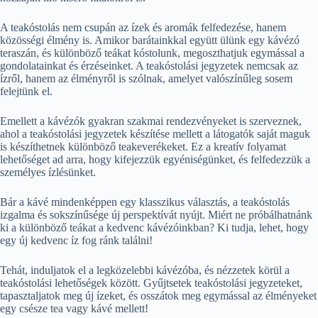
A teakóstolás nem csupán az ízek és aromák felfedezése, hanem
közösségi élmény is. Amikor barátainkkal együtt ülünk egy kávézó
teraszán, és különböző teákat kóstolunk, megoszthatjuk egymással a
gondolatainkat és érzéseinket. A teakóstolási jegyzetek nemcsak az
ízről, hanem az élményről is szólnak, amelyet valószínűleg sosem
felejtünk el.
Emellett a kávézók gyakran szakmai rendezvényeket is szerveznek,
ahol a teakóstolási jegyzetek készítése mellett a látogatók saját maguk
is készíthetnek különböző teakeverékeket. Ez a kreatív folyamat
lehetőséget ad arra, hogy kifejezzük egyéniségünket, és felfedezzük a
személyes ízlésünket.
Bár a kávé mindenképpen egy klasszikus választás, a teakóstolás
izgalma és sokszínűsége új perspektívát nyújt. Miért ne próbálhatnánk
ki a különböző teákat a kedvenc kávézóinkban? Ki tudja, lehet, hogy
egy új kedvenc íz fog ránk találni!
Tehát, induljatok el a legközelebbi kávézóba, és nézzetek körül a
teakóstolási lehetőségek között. Gyűjtsetek teakóstolási jegyzeteket,
tapasztaljatok meg új ízeket, és osszátok meg egymással az élményeket
egy csésze tea vagy kávé mellett!