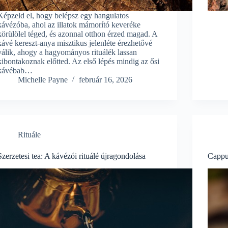
Képzeld el, hogy belépsz egy hangulatos
kávézóba, ahol az illatok mámorító keveréke
körülölel téged, és azonnal otthon érzed magad. A
kávé kereszt-anya misztikus jelenléte érezhetővé
válik, ahogy a hagyományos rituálék lassan
kibontakoznak előtted. Az első lépés mindig az ősi
kávébab…
Michelle Payne
február 16, 2026
Rituále
Szerzetesi tea: A kávézói rituálé újragondolása
Cappu