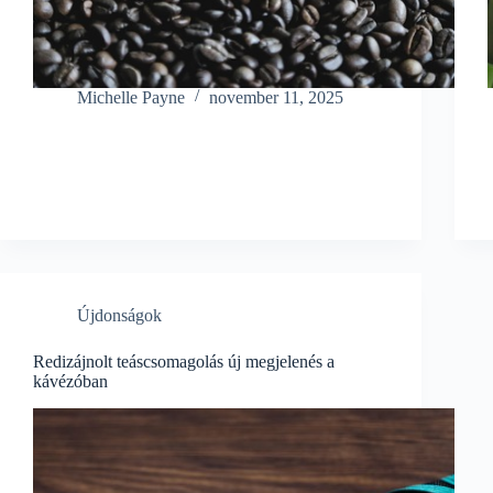
Michelle Payne
november 11, 2025
Újdonságok
Redizájnolt teáscsomagolás új megjelenés a
kávézóban