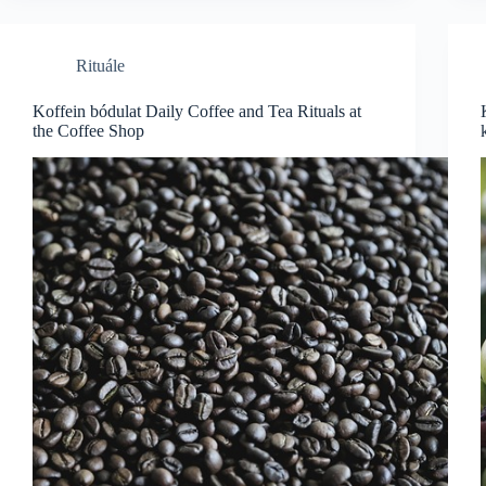
Rituále
Koffein bódulat Daily Coffee and Tea Rituals at
the Coffee Shop