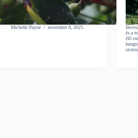
Michelle Payne
november 8, 2025
Beveze
és a t
élő en
hangul
szoros