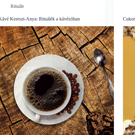
Rituále
Kávé Kereszt-Anya: Rituálék a kávézóban
Cukor