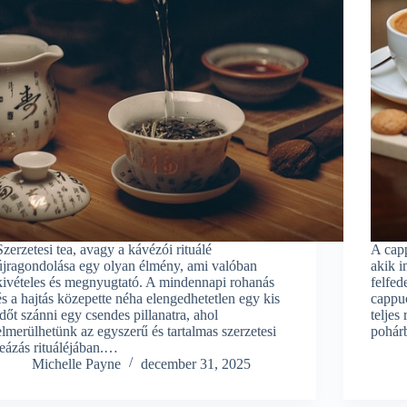
Szerzetesi tea, avagy a kávézói rituálé
A cap
újragondolása egy olyan élmény, ami valóban
akik i
kivételes és megnyugtató. A mindennapi rohanás
felfed
és a hajtás közepette néha elengedhetetlen egy kis
cappu
időt szánni egy csendes pillanatra, ahol
teljes
elmerülhetünk az egyszerű és tartalmas szerzetesi
pohár
teázás rituáléjában.…
Michelle Payne
december 31, 2025