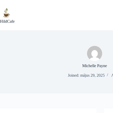
Skip
to
content
HildCafe
Michelle Payne
Joined: május 29, 2025
A