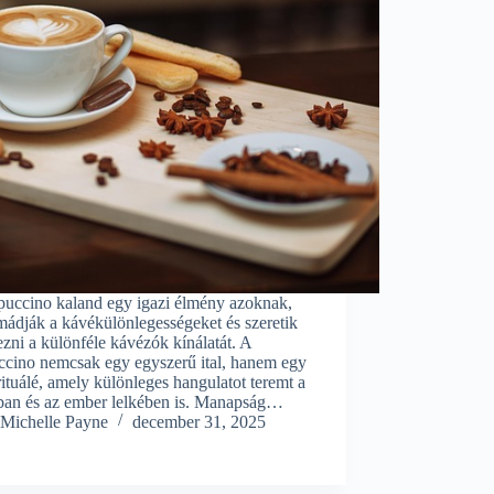
puccino kaland egy igazi élmény azoknak,
mádják a kávékülönlegességeket és szeretik
ezni a különféle kávézók kínálatát. A
ccino nemcsak egy egyszerű ital, hanem egy
 rituálé, amely különleges hangulatot teremt a
ban és az ember lelkében is. Manapság…
Michelle Payne
december 31, 2025