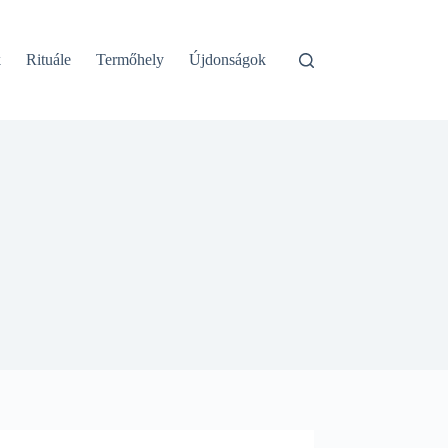
k
Rituále
Termőhely
Újdonságok