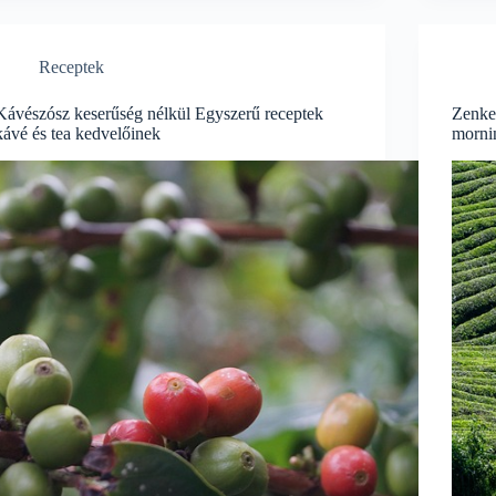
Receptek
Kávészósz keserűség nélkül Egyszerű receptek
Zenker
kávé és tea kedvelőinek
morni