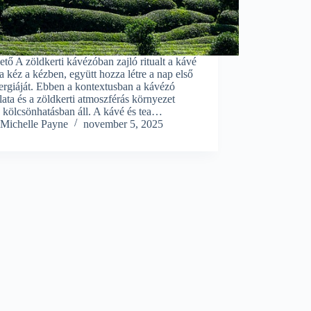
tő A zöldkerti kávézóban zajló ritualt a kávé
ea kéz a kézben, együtt hozza létre a nap első
ergiáját. Ebben a kontextusban a kávézó
ata és a zöldkerti atmoszférás környezet
 kölcsönhatásban áll. A kávé és tea…
Michelle Payne
november 5, 2025