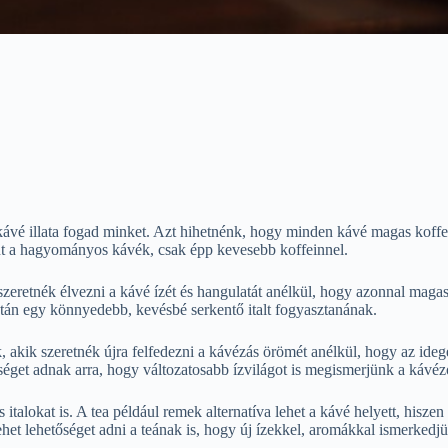
e kávé illata fogad minket. Azt hihetnénk, hogy minden kávé magas kof
int a hagyományos kávék, csak épp kevesebb koffeinnel.
zeretnék élvezni a kávé ízét és hangulatát anélkül, hogy azonnal magas
után egy könnyedebb, kevésbé serkentő italt fogyasztanának.
, akik szeretnék újra felfedezni a kávézás örömét anélkül, hogy az id
őséget adnak arra, hogy változatosabb ízvilágot is megismerjünk a kávé
italokat is. A tea például remek alternatíva lehet a kávé helyett, hisz
et lehetőséget adni a teának is, hogy új ízekkel, aromákkal ismerkedj