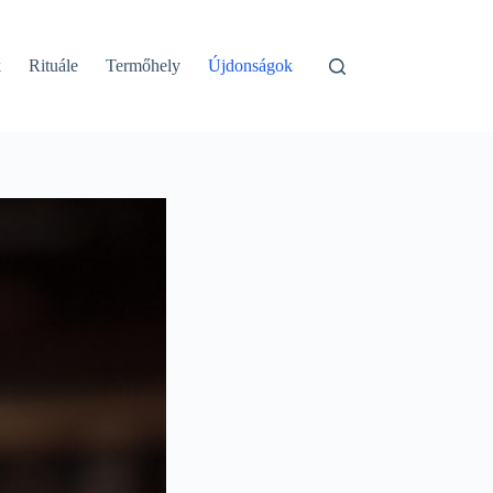
k
Rituále
Termőhely
Újdonságok