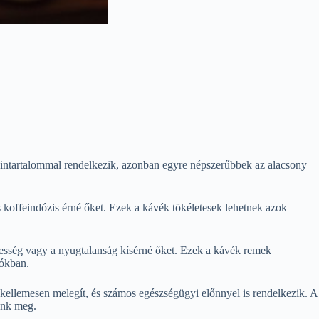
feintartalommal rendelkezik, azonban egyre népszerűbbek az alacsony
 koffeindózis érné őket. Ezek a kávék tökéletesek lehetnek azok
egesség vagy a nyugtalanság kísérné őket. Ezek a kávék remek
zókban.
en kellemesen melegít, és számos egészségügyi előnnyel is rendelkezik. A
ünk meg.