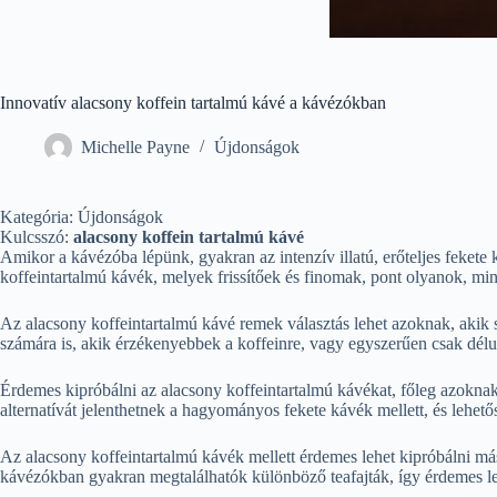
Innovatív alacsony koffein tartalmú kávé a kávézókban
Michelle Payne
Újdonságok
Kategória: Újdonságok
Kulcsszó:
alacsony koffein tartalmú kávé
Amikor a kávézóba lépünk, gyakran az intenzív illatú, erőteljes feket
koffeintartalmú kávék, melyek frissítőek és finomak, pont olyanok, m
Az alacsony koffeintartalmú kávé remek választás lehet azoknak, akik s
számára is, akik érzékenyebbek a koffeinre, vagy egyszerűen csak dél
Érdemes kipróbálni az alacsony koffeintartalmú kávékat, főleg azoknak
alternatívát jelenthetnek a hagyományos fekete kávék mellett, és lehet
Az alacsony koffeintartalmú kávék mellett érdemes lehet kipróbálni más 
kávézókban gyakran megtalálhatók különböző teafajták, így érdemes leh