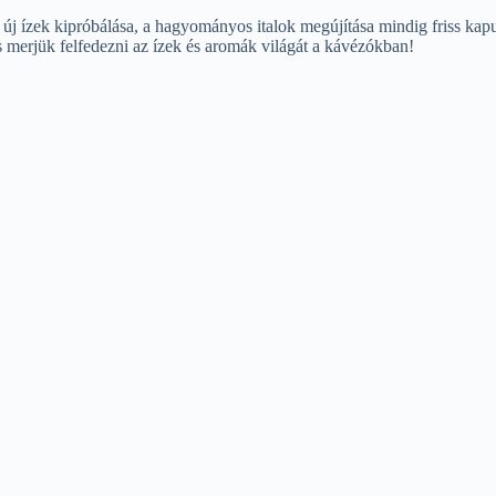
j ízek kipróbálása, a hagyományos italok megújítása mindig friss kaput
és merjük felfedezni az ízek és aromák világát a kávézókban!