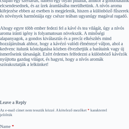
csupán egy szertartás, hanem egy olyan pillanat, amikor a gondolataink
elcsendesednek, és az ízek áramlásába merülhetünk. A nívós aroma
kifejezése ebben az esetben is megjelenik, hiszen a különböző fűszerek
és növények harmóniája egy csésze teában ugyanúgy magával ragadó.
Ahogy egyre több ember fedezi fel a kávé és tea világát, úgy a nívós
aroma iránti igény is folyamatosan növekszik. A minőségi
alapanyagok, a gondos kiválasztás és a precíz elkészítés mind
hozzájárulnak ahhoz, hogy a kávézó valódi élménnyé váljon, ahol a
kedvenc italunk kóstolgatása közben élvezhetjük a barátaink vagy új
ismerőseink társaságát. Ezért érdemes felfedezni a különböző kávézók
nyújtotta gazdag világot, és hagyni, hogy a nívós aromák
szórakoztatják a lelkünket!
Leave a Reply
Az e-mail címet nem tesszük közzé.
A kötelező mezőket
*
karakterrel
jelöltük
Name
*