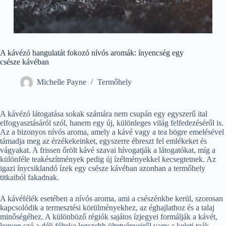
A kávézó hangulatát fokozó nívós aromák: ínyencség egy
csésze kávéban
Michelle Payne
Termőhely
A kávézó látogatása sokak számára nem csupán egy egyszerű ital
elfogyasztásáról szól, hanem egy új, különleges világ felfedezéséről is.
Az a bizonyos nívós aroma, amely a kávé vagy a tea bögre emelésével
támadja meg az érzékekeinket, egyszerre ébreszt fel emlékeket és
vágyakat. A frissen őrölt kávé szavai hívogatják a látogatókat, míg a
különféle teakészítmények pedig új ízélményekkel kecsegtetnek. Az
igazi ínycsiklandó ízek egy csésze kávéban azonban a termőhely
titkaiból fakadnak.
A kávéfélék esetében a nívós aroma, ami a csészénkbe kerül, szorosan
kapcsolódik a termesztési körülményekhez, az éghajlathoz és a talaj
minőségéhez. A különböző régiók sajátos ízjegyei formálják a kávét,
legyen szó a déli félteke legszebb ültetvényeiről vagy a keleti teák