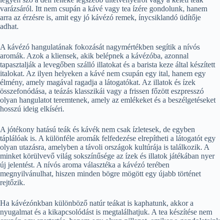
varázsáról. Itt nem csupán a kávé vagy tea ízére gondolunk, hanem
arra az érzésre is, amit egy jó kávézó remek, ínycsiklandó üdítője
adhat.
A kávézó hangulatának fokozását nagymértékben segítik a nívós
aromák. Azok a kliensek, akik belépnek a kávézóba, azonnal
tapasztalják a levegőben szálló illatokat és a barista keze által készített
italokat. Az ilyen helyeken a kávé nem csupán egy ital, hanem egy
élmény, amely magával ragadja a látogatókat. Az illatok és ízek
összefonódása, a teázás klasszikái vagy a frissen főzött eszpresszó
olyan hangulatot teremtenek, amely az emlékeket és a beszélgetéseket
hosszú ideig elkíséri.
A jótékony hatású teák és kávék nem csak ízletesek, de egyben
táplálóak is. A különféle aromák felfedezése elrepítheti a látogatót egy
olyan utazásra, amelyben a távoli országok kultúrája is találkozik. A
minket körülvevő világ sokszínűsége az ízek és illatok játékában nyer
új jelentést. A nívós aroma választéka a kávézó terében
megnyilvánulhat, hiszen minden bögre mögött egy újabb történet
rejtőzik.
Ha kávézónkban különböző natúr teákat is kaphatunk, akkor a
nyugalmat és a kikapcsolódást is megtalálhatjuk. A tea készítése nem