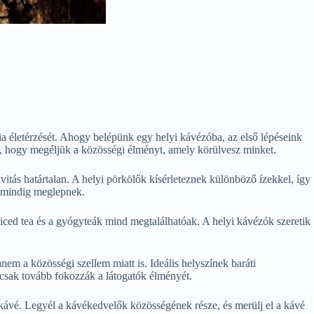
ia életérzését. Ahogy belépünk egy helyi kávézóba, az első lépéseink
 is, hogy megéljük a közösségi élményt, amely körülvesz minket.
vitás határtalan. A helyi pörkölők kísérleteznek különböző ízekkel, így
i mindig meglepnek.
 iced tea és a gyógyteák mind megtalálhatóak. A helyi kávézók szeretik
em a közösségi szellem miatt is. Ideális helyszínek baráti
 csak tovább fokozzák a látogatók élményét.
 kávé. Legyél a kávékedvelők közösségének része, és merülj el a kávé