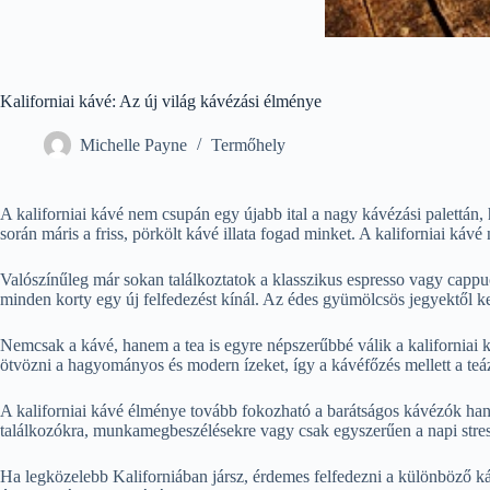
Kaliforniai kávé: Az új világ kávézási élménye
Michelle Payne
Termőhely
A kaliforniai kávé nem csupán egy újabb ital a nagy kávézási palettán
során máris a friss, pörkölt kávé illata fogad minket. A kaliforniai ká
Valószínűleg már sokan találkoztatok a klasszikus espresso vagy cappucc
minden korty egy új felfedezést kínál. Az édes gyümölcsös jegyektől k
Nemcsak a kávé, hanem a tea is egyre népszerűbbé válik a kaliforniai k
ötvözni a hagyományos és modern ízeket, így a kávéfőzés mellett a teáz
A kaliforniai kávé élménye tovább fokozható a barátságos kávézók hangu
találkozókra, munkamegbeszélésekre vagy csak egyszerűen a napi stress
Ha legközelebb Kaliforniában jársz, érdemes felfedezni a különböző káv