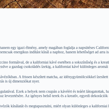
, hanem egy igazi élmény, amely magában foglalja a napsütéses Californ
vé nemcsak energikus indítást kínál a naphoz, hanem lehetőséget ad arra
ino formáival, de a kaliforniai kávé esetében a sokszínűség és a kreati
ezdve a gazdag csokoládés ízekig, a kaliforniai kávé különleges aromá
ávézókban. A frissen készített matcha, az idénygyümölcsökkel ízesített
ás is új dimenziókat nyer.
latával. Ezek a helyek nem csupán a kávéért és teáért látogatottak, han
z levezetésére. Az igényes belső terek és a kreatív, egyedi dekorációk
ézók kínálatát és megtapasztalni, miért olyan különleges a kaliforniai