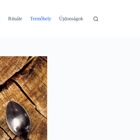
k
Rituále
Termőhely
Újdonságok