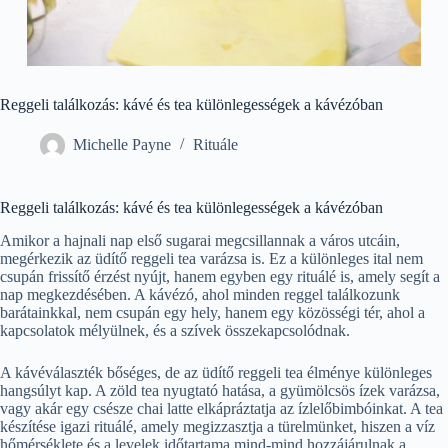
Reggeli találkozás: kávé és tea különlegességek a kávézóban
Michelle Payne
Rituále
Reggeli találkozás: kávé és tea különlegességek a kávézóban
Amikor a hajnali nap első sugarai megcsillannak a város utcáin,
megérkezik az üdítő reggeli tea varázsa is. Ez a különleges ital nem
csupán frissítő érzést nyújt, hanem egyben egy rituálé is, amely segít a
nap megkezdésében. A kávézó, ahol minden reggel találkozunk
barátainkkal, nem csupán egy hely, hanem egy közösségi tér, ahol a
kapcsolatok mélyülnek, és a szívek összekapcsolódnak.
A kávéválaszték bőséges, de az üdítő reggeli tea élménye különleges
hangsúlyt kap. A zöld tea nyugtató hatása, a gyümölcsös ízek varázsa,
vagy akár egy csésze chai latte elkápráztatja az ízlelőbimbóinkat. A tea
készítése igazi rituálé, amely megizzasztja a türelmünket, hiszen a víz
hőmérséklete és a levelek időtartama mind-mind hozzájárulnak a