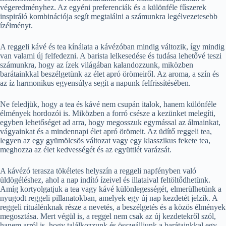
végeredményhez. Az egyéni preferenciák és a különféle fűszerek
inspiráló kombinációja segít megtalálni a számunkra legélvezetesebb
ízélményt.
A reggeli kávé és tea kínálata a kávézóban mindig változik, így mindig
van valami új felfedezni. A barista lelkesedése és tudása lehetővé teszi
számunkra, hogy az ízek világában kalandozzunk, miközben
barátainkkal beszélgetünk az élet apró örömeiről. Az aroma, a szín és
az íz harmonikus egyensúlya segít a napunk felfrissítésében.
Ne feledjük, hogy a tea és kávé nem csupán italok, hanem különféle
élmények hordozói is. Miközben a forró csésze a kezünket melegíti,
egyben lehetőséget ad arra, hogy megosszuk egymással az álmainkat,
vágyainkat és a mindennapi élet apró örömeit. Az üdítő reggeli tea,
legyen az egy gyümölcsös változat vagy egy klasszikus fekete tea,
meghozza az élet kedvességét és az együttlét varázsát.
A kávézó terasza tökéletes helyszín a reggeli napfényben való
üldögéléshez, ahol a nap indító ízeivel és illataival feltöltődhetünk.
Amíg kortyolgatjuk a tea vagy kávé különlegességét, elmerülhetünk a
nyugodt reggeli pillanatokban, amelyek egy új nap kezdetét jelzik. A
reggeli rituálénknak része a nevetés, a beszélgetés és a közös élmények
megosztása. Mert végül is, a reggel nem csak az új kezdetekről szól,
hanem arról is, hogy találkozzunk és összeálljunk a barátainkkal egy