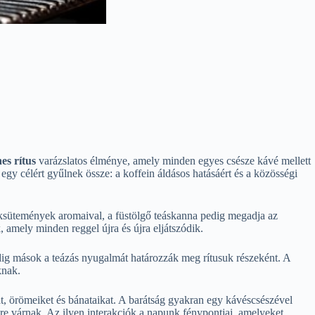
nes rítus
varázslatos élménye, amely minden egyes csésze kávé mellett
gy célért gyűlnek össze: a koffein áldásos hatásáért és a közösségi
péksütemények aromaival, a füstölgő teáskanna pedig megadja az
 amely minden reggel újra és újra eljátszódik.
ddig mások a teázás nyugalmát határozzák meg rítusuk részeként. A
knak.
at, örömeiket és bánataikat. A barátság gyakran egy kávéscsészével
sre várnak. Az ilyen interakciók a napunk fénypontjai, amelyeket