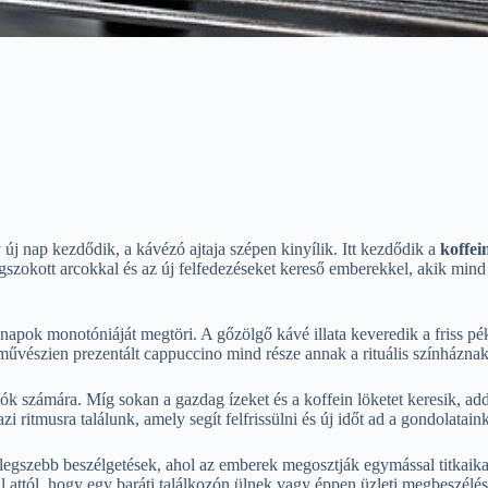
y új nap kezdődik, a kávézó ajtaja szépen kinyílik. Itt kezdődik a
koffei
zokott arcokkal és az új felfedezéseket kereső emberekkel, akik mind e
znapok monotóniáját megtöri. A gőzölgő kávé illata keveredik a friss 
űvészien prezentált cappuccino mind része annak a rituális színháznak,
ók számára. Míg sokan a gazdag ízeket és a koffein löketet keresik, a
zi ritmusra találunk, amely segít felfrissülni és új időt ad a gondolatain
a legszebb beszélgetések, ahol az emberek megosztják egymással titkaik
l attól, hogy egy baráti találkozón ülnek vagy éppen üzleti megbeszélé