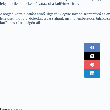
felejthetetlen emlékekké varázsol a
koffeines rítus
.
Ahogy a koffein hatása felnő, úgy válik egyre inkább szertartássá ez a
lehetőség, hogy új dolgokat tapasztaljunk meg, új emberekkel találkozz
koffeines rítus
mögött áll.
Leave a Reply