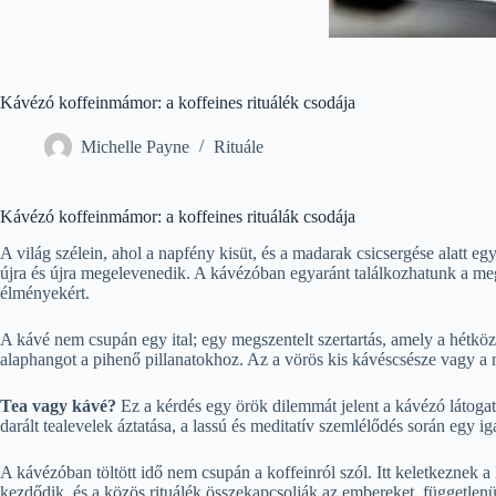
Kávézó koffeinmámor: a koffeines rituálék csodája
Michelle Payne
Rituále
Kávézó koffeinmámor: a koffeines rituálák csodája
A világ szélein, ahol a napfény kisüt, és a madarak csicsergése alatt eg
újra és újra megelevenedik. A kávézóban egyaránt találkozhatunk a megs
élményekért.
A kávé nem csupán egy ital; egy megszentelt szertartás, amely a hétkö
alaphangot a pihenő pillanatokhoz. Az a vörös kis kávéscsésze vagy a m
Tea vagy kávé?
Ez a kérdés egy örök dilemmát jelent a kávézó látogat
darált tealevelek áztatása, a lassú és meditatív szemlélődés során egy iga
A kávézóban töltött idő nem csupán a koffeinról szól. Itt keletkeznek 
kezdődik, és a közös rituálék összekapcsolják az embereket, függetlenü