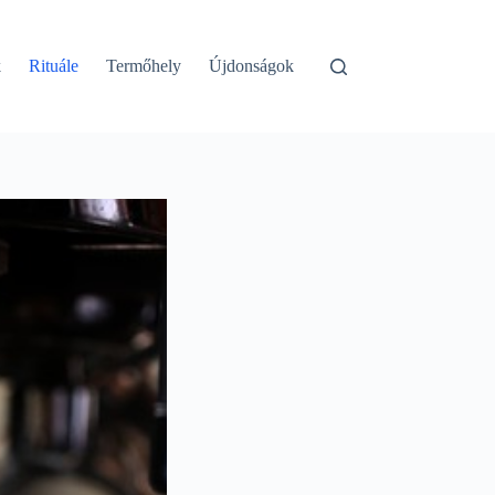
k
Rituále
Termőhely
Újdonságok