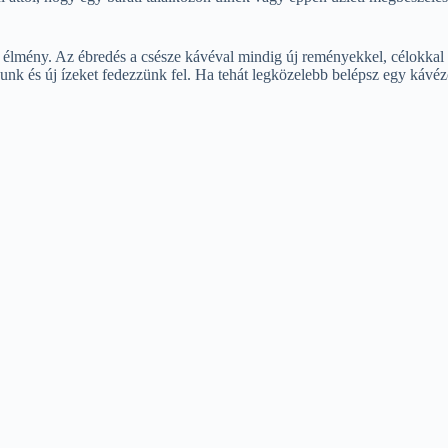
z élmény. Az ébredés a csésze kávéval mindig új reményekkel, célokkal é
unk és új ízeket fedezzünk fel. Ha tehát legközelebb belépsz egy kávézó