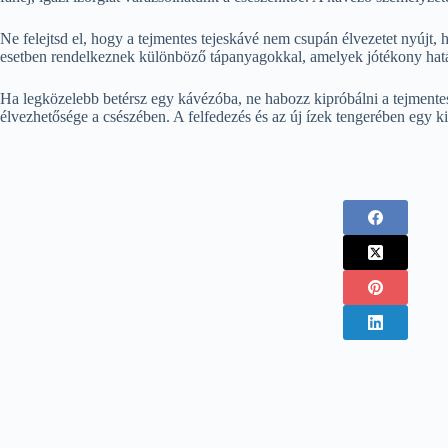
Ne felejtsd el, hogy a tejmentes tejeskávé nem csupán élvezetet nyújt,
esetben rendelkeznek különböző tápanyagokkal, amelyek jótékony hatá
Ha legközelebb betérsz egy kávézóba, ne habozz kipróbálni a tejmentes 
élvezhetősége a csészében. A felfedezés és az új ízek tengerében egy k