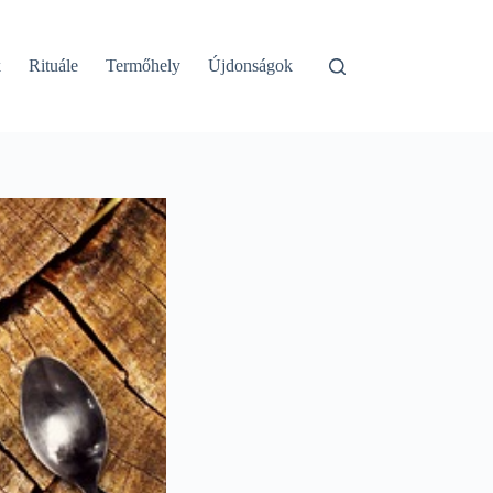
k
Rituále
Termőhely
Újdonságok