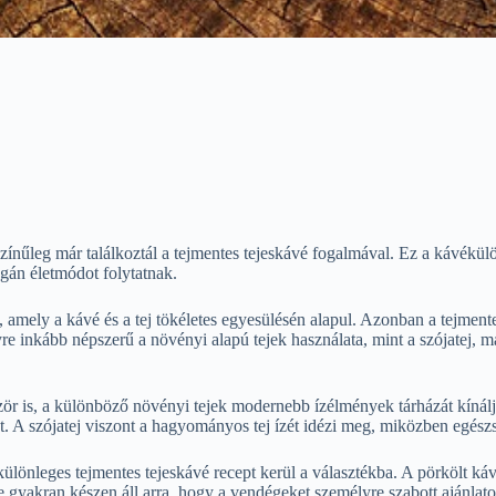
színűleg már találkoztál a tejmentes tejeskávé fogalmával. Ez a kávék
gán életmódot folytatnak.
, amely a kávé és a tej tökéletes egyesülésén alapul. Azonban a tejmen
e inkább népszerű a növényi alapú tejek használata, mint a szójatej, m
ször is, a különböző növényi tejek modernebb ízélmények tárházát kínálj
t. A szójatej viszont a hagyományos tej ízét idézi meg, miközben egészsé
lönleges tejmentes tejeskávé recept kerül a választékba. A pörkölt káv
te gyakran készen áll arra, hogy a vendégeket személyre szabott ajánla