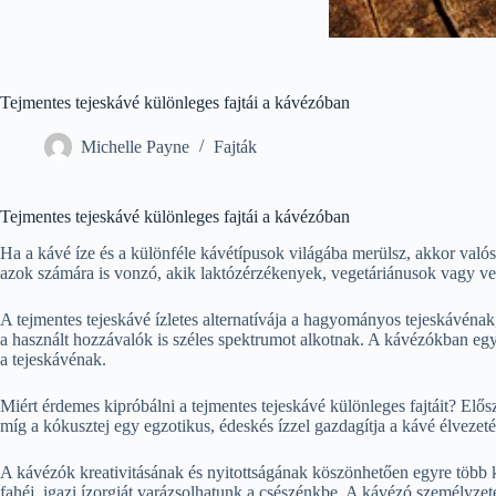
Tejmentes tejeskávé különleges fajtái a kávézóban
Michelle Payne
Fajták
Tejmentes tejeskávé különleges fajtái a kávézóban
Ha a kávé íze és a különféle kávétípusok világába merülsz, akkor való
azok számára is vonzó, akik laktózérzékenyek, vegetáriánusok vagy ve
A tejmentes tejeskávé ízletes alternatívája a hagyományos tejeskávénak
a használt hozzávalók is széles spektrumot alkotnak. A kávézókban egyr
a tejeskávénak.
Miért érdemes kipróbálni a tejmentes tejeskávé különleges fajtáit? Elő
míg a kókusztej egy egzotikus, édeskés ízzel gazdagítja a kávé élvezeté
A kávézók kreativitásának és nyitottságának köszönhetően egyre több kü
fahéj, igazi ízorgiát varázsolhatunk a csészénkbe. A kávézó személyze