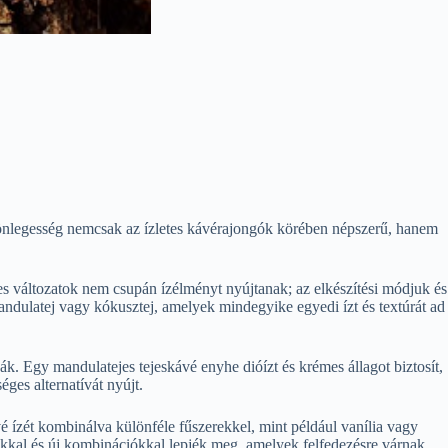
ülönlegesség nemcsak az ízletes kávérajongók körében népszerű, hanem
tes változatok nem csupán ízélményt nyújtanak; az elkészítési módjuk és
andulatej vagy kókusztej, amelyek mindegyike egyedi ízt és textúrát ad
ák. Egy mandulatejes tejeskávé enyhe dióízt és krémes állagot biztosít,
ges alternatívát nyújt.
é ízét kombinálva különféle fűszerekkel, mint például vanília vagy
tokkal és új kombinációkkal lepjék meg, amelyek felfedezésre várnak.