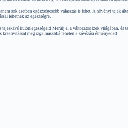
 hanem sok esetben egészségesebb választás is lehet. A növényi tejek ál
ssal lehetnek az egészségre.
tejeskávé különlegességeit! Merülj el a változatos ízek világában, és 
is kreativitással még izgalmasabbá teheted a kávézási élményedet!