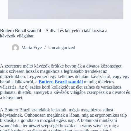
Bottero Brazil szandál – A divat és kényelem találkozása a
kávézók világában
Maria Frye
Uncategorized
A szeretetre méltó kávézók örökké bevonják a divatos közönséget,
akik szívesen hozzák magukhoz a legfrissebb trendeket az
öltözékükben. Legyen szó egy kellemes délutáni kávézásról, vagy egy
baráti találkozóról, a
Bottero Brazil szandál
mindig tökéletes
választás. Az új széles körű kollekciót az élet színes és varázslatos
pillanatai ihlették, amelyek a kávézók világába csempészik a divatot és
a kényelmet.
A Bottero Brazil szandálok letisztult, mégis magabiztos stílust
képviselnek. Otthonosan megülnek a lában, míg az ergonomikus talp
biztosítja a gondtalan mozgást egész nap. A botanikai mintázatú
szandálok a természet szépségét hozzák el a város szívébe, míg a
vibráló színek az életet és a vidámságot testesítik meg a kávé