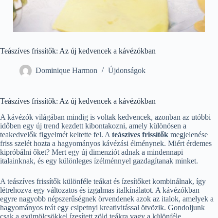
Teászíves frissítők: Az új kedvencek a kávézókban
Dominique Harmon
Újdonságok
Teászíves frissítők: Az új kedvencek a kávézókban
A kávézók világában mindig is voltak kedvencek, azonban az utóbbi
időben egy új trend kezdett kibontakozni, amely különösen a
teakedvelők figyelmét keltette fel. A
teászíves frissítők
megjelenése
friss szelét hozta a hagyományos kávézási élménynek. Miért érdemes
kipróbálni őket? Mert egy új dimenziót adnak a mindennapi
italainknak, és egy különleges ízélménnyel gazdagítanak minket.
A teászíves frissítők különféle teákat és ízesítőket kombinálnak, így
létrehozva egy változatos és izgalmas italkínálatot. A kávézókban
egyre nagyobb népszerűségnek örvendenek azok az italok, amelyek a
hagyományos teát egy csipetnyi kreativitással ötvözik. Gondoljunk
csak a gyümölcsökkel ízesített zöld teákra vagy a különféle