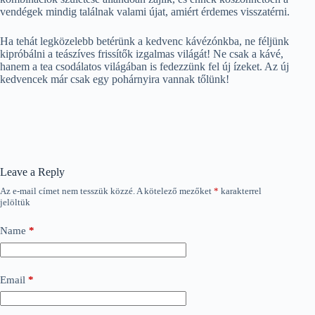
vendégek mindig találnak valami újat, amiért érdemes visszatérni.
Ha tehát legközelebb betérünk a kedvenc kávézónkba, ne féljünk
kipróbálni a teászíves frissítők izgalmas világát! Ne csak a kávé,
hanem a tea csodálatos világában is fedezzünk fel új ízeket. Az új
kedvencek már csak egy pohárnyira vannak tőlünk!
Leave a Reply
Az e-mail címet nem tesszük közzé.
A kötelező mezőket
*
karakterrel
jelöltük
Name
*
Email
*