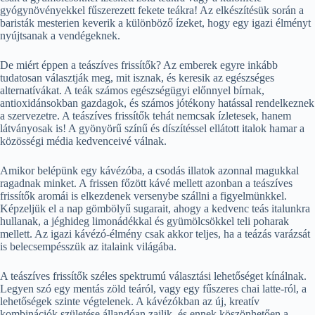
gyógynövényekkel fűszerezett fekete teákra! Az elkészítésük során a
baristák mesterien keverik a különböző ízeket, hogy egy igazi élményt
nyújtsanak a vendégeknek.
De miért éppen a teászíves frissítők? Az emberek egyre inkább
tudatosan választják meg, mit isznak, és keresik az egészséges
alternatívákat. A teák számos egészségügyi előnnyel bírnak,
antioxidánsokban gazdagok, és számos jótékony hatással rendelkeznek
a szervezetre. A teászíves frissítők tehát nemcsak ízletesek, hanem
látványosak is! A gyönyörű színű és díszítéssel ellátott italok hamar a
közösségi média kedvenceivé válnak.
Amikor belépünk egy kávézóba, a csodás illatok azonnal magukkal
ragadnak minket. A frissen főzött kávé mellett azonban a teászíves
frissítők aromái is elkezdenek versenybe szállni a figyelmünkkel.
Képzeljük el a nap gömbölyű sugarait, ahogy a kedvenc teás italunkra
hullanak, a jéghideg limonádékkal és gyümölcsökkel teli poharak
mellett. Az igazi kávézó-élmény csak akkor teljes, ha a teázás varázsát
is belecsempésszük az italaink világába.
A teászíves frissítők széles spektrumú választási lehetőséget kínálnak.
Legyen szó egy mentás zöld teáról, vagy egy fűszeres chai latte-ról, a
lehetőségek szinte végtelenek. A kávézókban az új, kreatív
kombinációk születése állandóan zajlik, és ennek köszönhetően a