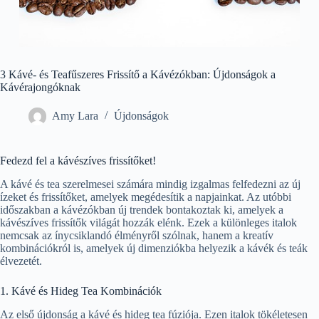
3 Kávé- és Teafűszeres Frissítő a Kávézókban: Újdonságok a
Kávérajongóknak
Amy Lara
Újdonságok
Fedezd fel a kávészíves frissítőket!
A kávé és tea szerelmesei számára mindig izgalmas felfedezni az új
ízeket és frissítőket, amelyek megédesítik a napjainkat. Az utóbbi
időszakban a kávézókban új trendek bontakoztak ki, amelyek a
kávészíves frissítők világát hozzák elénk. Ezek a különleges italok
nemcsak az ínycsiklandó élményről szólnak, hanem a kreatív
kombinációkról is, amelyek új dimenziókba helyezik a kávék és teák
élvezetét.
1. Kávé és Hideg Tea Kombinációk
Az első újdonság a kávé és hideg tea fúziója. Ezen italok tökéletesen