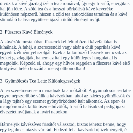
ötvözik a kávé gazdag ízét a tea aromáival, így egy frissítő, energikus
ital jön létre. A zöld tea és a hosszú pörkölésű kávé keveréke
különösen népszerű, hiszen a zöld tea antioxidáns tartalma és a kávé
stimuláló hatása együttese igazán üdítő élményt nyújt.
2. Fűszeres Kávé Élmények
A kávézók mostanában fűszerekkel felturbózott kávéfajtákat is
kínálnak. A fahéj, a szerecsendió vagy akár a chili paprikás kávé
egyedi ízélménnyel szolgál. Ezek a különböző fűszerek nemcsak az
ízeket gazdagítják, hanem az italt egy különleges hangulattal is
megtöltik. Képzeld el, ahogy egy hűvös reggelen a fűszeres kávé első
kortyával belép hozzád a meleg otthonodban!
3. Gyümölcsös Tea Latte Különlegességek
A tea szerelmesei sem maradnak ki a mókából! A gyümölcsös tea latte
egyre népszerűbbé válik a kávézókban, ahol az ízletes gyümölcsök és
a lágy tejhab egy szemet gyönyörködtető italt alkotnak. Az eper- és
mangóaromák különösen elbűvölők, frissítő hatásukkal pedig igazi
élvezetet nyújtanak a nyári napokon.
Bármelyik kávészíves frissítőt választod, biztos lehetsz benne, hogy
egy izgalmas utazás vár rád. Fedezd fel a kávézóid új ízélményeit, és