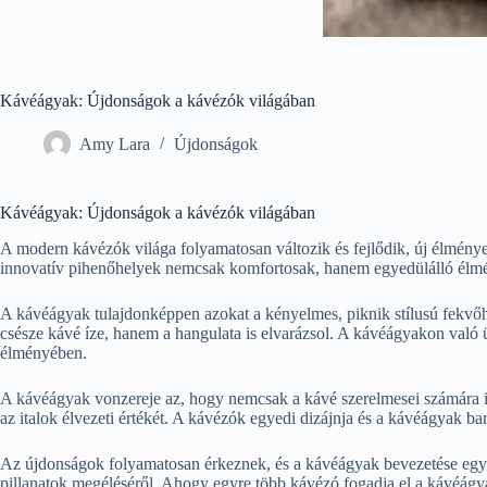
Kávéágyak: Újdonságok a kávézók világában
Amy Lara
Újdonságok
Kávéágyak: Újdonságok a kávézók világában
A modern kávézók világa folyamatosan változik és fejlődik, új élménye
innovatív pihenőhelyek nemcsak komfortosak, hanem egyedülálló élmény
A kávéágyak tulajdonképpen azokat a kényelmes, piknik stílusú fekvőh
csésze kávé íze, hanem a hangulata is elvarázsol. A kávéágyakon való 
élményében.
A kávéágyak vonzereje az, hogy nemcsak a kávé szerelmesei számára ide
az italok élvezeti értékét. A kávézók egyedi dizájnja és a kávéágyak 
Az újdonságok folyamatosan érkeznek, és a kávéágyak bevezetése egyért
pillanatok megéléséről. Ahogy egyre több kávézó fogadja el a kávéágya