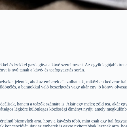
kkel és ízekkel gazdagítva a kávé szerelmeseit. Az egyik legújabb tre
t is nyújtanak a kávé- és teafogyasztás során.
elyeket jelentik, ahol az emberek ellazulhatnak, miközben kedvenc ita
üldögélés, a barátokkal való beszélgetés vagy akár egy jó könyv olvas
álisak, hanem a teázók számára is. Akár egy meleg zöld tea, akár egy 
barátságos légköre különleges közösségi élményt nyújt, amely megkülön
elmű bizonyíték arra, hogy a kávézás több, mint csak egy ital fogyaszt
k koncepcióját, úgy az emberek is egyre nyitottabbak lesznek arra, hog