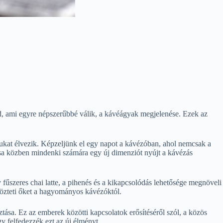
nd, ami egyre népszerűbbé válik, a kávéágyak megjelenése. Ezek az
lukat élvezik. Képzeljünk el egy napot a kávézóban, ahol nemcsak a
ása közben mindenki számára egy új dimenziót nyújt a kávézás
fűszeres chai latte, a pihenés és a kikapcsolódás lehetősége megnöveli
bözteti őket a hagyományos kávézóktól.
ása. Ez az emberek közötti kapcsolatok erősítéséről szól, a közös
y felfedezzék ezt az új élményt.