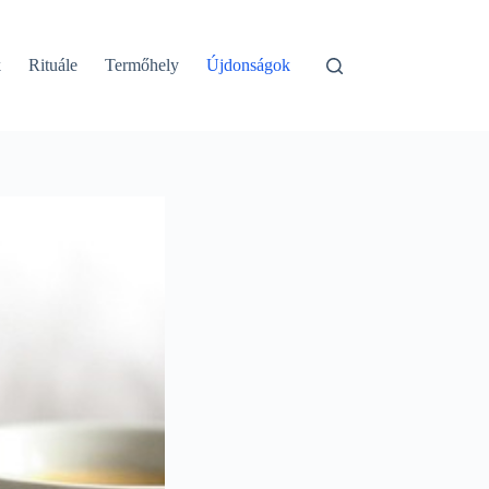
k
Rituále
Termőhely
Újdonságok