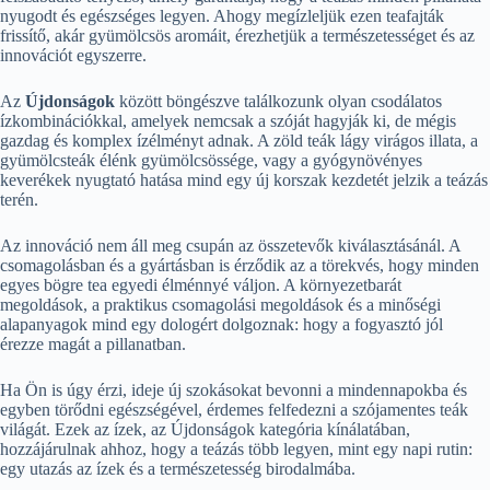
nyugodt és egészséges legyen. Ahogy megízleljük ezen teafajták
frissítő, akár gyümölcsös aromáit, érezhetjük a természetességet és az
innovációt egyszerre.
Az
Újdonságok
között böngészve találkozunk olyan csodálatos
ízkombinációkkal, amelyek nemcsak a szóját hagyják ki, de mégis
gazdag és komplex ízélményt adnak. A zöld teák lágy virágos illata, a
gyümölcsteák élénk gyümölcsössége, vagy a gyógynövényes
keverékek nyugtató hatása mind egy új korszak kezdetét jelzik a teázás
terén.
Az innováció nem áll meg csupán az összetevők kiválasztásánál. A
csomagolásban és a gyártásban is érződik az a törekvés, hogy minden
egyes bögre tea egyedi élménnyé váljon. A környezetbarát
megoldások, a praktikus csomagolási megoldások és a minőségi
alapanyagok mind egy dologért dolgoznak: hogy a fogyasztó jól
érezze magát a pillanatban.
Ha Ön is úgy érzi, ideje új szokásokat bevonni a mindennapokba és
egyben törődni egészségével, érdemes felfedezni a szójamentes teák
világát. Ezek az ízek, az Újdonságok kategória kínálatában,
hozzájárulnak ahhoz, hogy a teázás több legyen, mint egy napi rutin:
egy utazás az ízek és a természetesség birodalmába.