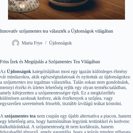
Innovatív szójamentes tea választék a Újdonságok világában
Maria Frye
Újdonságok
Friss Ízek és Megújulás a Szójamentes Tea Világában
Az
Újdonságok
kategóriájában most egy igazán különleges élmény
vár mindazokra, akik egészségtudatosak és nyitottak az újdonságokra:
a
szójamentes tea
izgalmas választéka. Talán sokan nem gondolnánk,
mennyi érzéki és ízletes lehetőség rejlik egy olyan termékcsaládban,
amely kifejezetten a szójamentességre épít. Ez a megközelítés
különösen azoknak kedvez, akik érzékenyek a szójára, vagy
egyszerűen szeretnének frissebb, tisztább ízvilágú teákat kóstolni.
A
szójamentes tea
nem csupán egy újabb alternatíva a piacon, hanem
egy lehetőség arra, hogy harmóniában legyünk testünkkel és kedvenc
italkultúránkkal. A szójamentesség itt nem korlátozás, hanem
felszabadító tényező, amely garantálja, hogy a teázás minden pillanata