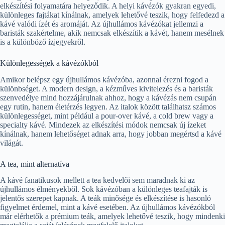
elkészítési folyamatára helyeződik. A helyi kávézók gyakran egyedi,
különleges fajtákat kínálnak, amelyek lehetővé teszik, hogy felfedezd a
kávé valódi ízét és aromáját. Az újhullámos kávézókat jellemzi a
baristák szakértelme, akik nemcsak elkészítik a kávét, hanem mesélnek
is a különböző ízjegyekről.
Különlegességek a kávézókból
Amikor belépsz egy újhullámos kávézóba, azonnal érezni fogod a
különbséget. A modern design, a kézműves kivitelezés és a baristák
szenvedélye mind hozzájárulnak ahhoz, hogy a kávézás nem csupán
egy rutin, hanem életérzés legyen. Az italok között találhatsz számos
különlegességet, mint például a pour-over kávé, a cold brew vagy a
specialty kávé. Mindezek az elkészítési módok nemcsak új ízeket
kínálnak, hanem lehetőséget adnak arra, hogy jobban megértsd a kávé
világát.
A tea, mint alternatíva
A kávé fanatikusok mellett a tea kedvelői sem maradnak ki az
újhullámos élményekből. Sok kávézóban a különleges teafajták is
jelentős szerepet kapnak. A teák minősége és elkészítése is hasonló
figyelmet érdemel, mint a kávé esetében. Az újhullámos kávézókból
már elérhetők a prémium teák, amelyek lehetővé teszik, hogy mindenki