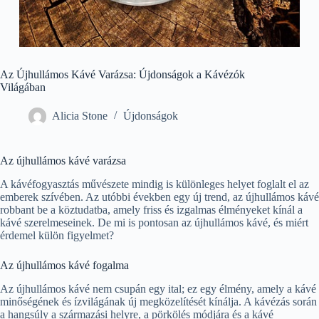
Az Újhullámos Kávé Varázsa: Újdonságok a Kávézók
Világában
Alicia Stone
Újdonságok
Az újhullámos kávé varázsa
A kávéfogyasztás művészete mindig is különleges helyet foglalt el az
emberek szívében. Az utóbbi években egy új trend, az újhullámos kávé
robbant be a köztudatba, amely friss és izgalmas élményeket kínál a
kávé szerelmeseinek. De mi is pontosan az újhullámos kávé, és miért
érdemel külön figyelmet?
Az újhullámos kávé fogalma
Az újhullámos kávé nem csupán egy ital; ez egy élmény, amely a kávé
minőségének és ízvilágának új megközelítését kínálja. A kávézás során
a hangsúly a származási helyre, a pörkölés módjára és a kávé