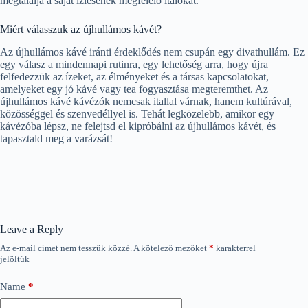
megtalálja a saját ízlésének megfelelő italokat.
Miért válasszuk az újhullámos kávét?
Az újhullámos kávé iránti érdeklődés nem csupán egy divathullám. Ez
egy válasz a mindennapi rutinra, egy lehetőség arra, hogy újra
felfedezzük az ízeket, az élményeket és a társas kapcsolatokat,
amelyeket egy jó kávé vagy tea fogyasztása megteremthet. Az
újhullámos kávé kávézók nemcsak itallal várnak, hanem kultúrával,
közösséggel és szenvedéllyel is. Tehát legközelebb, amikor egy
kávézóba lépsz, ne felejtsd el kipróbálni az újhullámos kávét, és
tapasztald meg a varázsát!
Leave a Reply
Az e-mail címet nem tesszük közzé.
A kötelező mezőket
*
karakterrel
jelöltük
Name
*