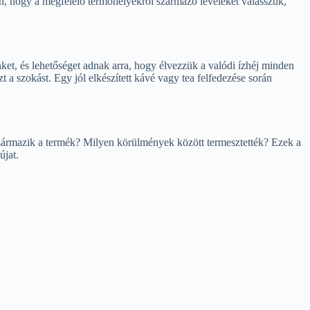
len, hogy a megfelelő termőhelyekről származó leveleket válasszuk,
inket, és lehetőséget adnak arra, hogy élvezzük a valódi ízhéj minden
t a szokást. Egy jól elkészített kávé vagy tea felfedezése során
származik a termék? Milyen körülmények között termesztették? Ezek a
újat.