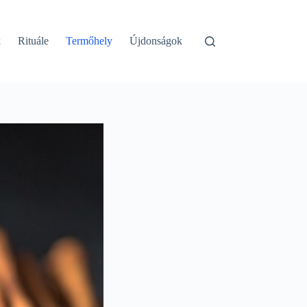
k
Rituále
Termőhely
Újdonságok