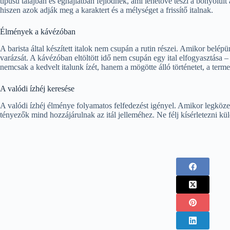
típusú talajban és éghajlatban fejlődnek, ami lehetővé teszi a bonyolul
hiszen azok adják meg a karaktert és a mélységet a frissítő italnak.
Élmények a kávézóban
A barista által készített italok nem csupán a rutin részei. Amikor belép
varázsát. A kávézóban eltöltött idő nem csupán egy ital elfogyasztása –
nemcsak a kedvelt italunk ízét, hanem a mögötte álló történetet, a term
A valódi ízhéj keresése
A valódi ízhéj élménye folyamatos felfedezést igényel. Amikor legköze
tényezők mind hozzájárulnak az itál jelleméhez. Ne félj kísérletezni kü