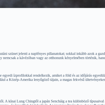
utáni szünet jelenti a napfényes pillanatokat; sokkal inkább azok a ga
ly nemcsak a kávézóban vagy az otthonunk kényelmében történik, hanem 
 egyedi ízprofilokkal rendelkezik, amiket a föld és az időjárás egyedü
ldául a Közép-Amerika lenyűgöző tájain, a magas fekvésű ültetvényeke
. A kínai Lung Chingtől a japán Sencháig a tea különböző típusaival a 