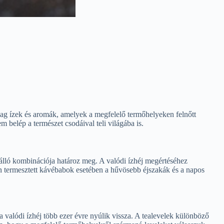
zdag ízek és aromák, amelyek a megfelelő termőhelyeken felnőtt
belép a természet csodáival teli világába is.
lálló kombinációja határoz meg. A valódi ízhéj megértéséhez
n termesztett kávébabok esetében a hűvösebb éjszakák és a napos
valódi ízhéj több ezer évre nyúlik vissza. A tealevelek különböző