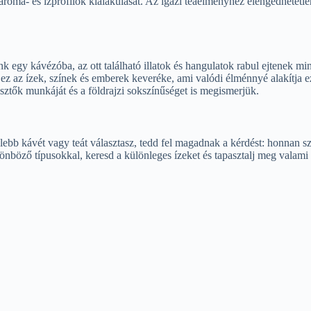
t aroma- és ízprofilok kialakulását. Az igazi teaélményhez elengedhetet
ünk egy kávézóba, az ott található illatok és hangulatok rabul ejtenek m
 ez az ízek, színek és emberek keveréke, ami valódi élménnyé alakítja ez
esztők munkáját és a földrajzi sokszínűséget is megismerjük.
lebb kávét vagy teát választasz, tedd fel magadnak a kérdést: honnan 
lönböző típusokkal, keresd a különleges ízeket és tapasztalj meg valami 