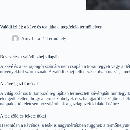
Valódi ízhéj: a kávé és tea titka a megfelelő termőhelyen
Amy Lara
Termőhely
Bevezetés a valódi ízhéj világába
A kávé és a tea rajongói számára nem csupán a korai reggeli vagy a dél
növényekből származnak. A valódi ízhéj felfedezése olyan utazás, ame
A kávé igazi forrásai
A világ számos különböző regiójában termesztett kávéfajták mindegyike
elengedhetetlen, hogy a termesztőhelyek összhangjáról beszéljünk. Pé
nappalok tökéletesen hozzájárulnak a gazdag ízek kialakulásához.
A tea zöld és fekete titkai
Hasonlóan a kávéhoz, a teák is nagymértékben függnek a termőhelyüktől