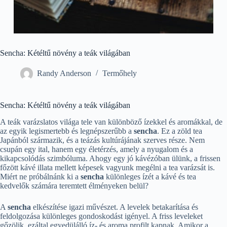
Sencha: Kétéltű növény a teák világában
Randy Anderson
Termőhely
Sencha: Kétéltű növény a teák világában
A teák varázslatos világa tele van különböző ízekkel és aromákkal, de
az egyik legismertebb és legnépszerűbb a
sencha
. Ez a zöld tea
Japánból származik, és a teázás kultúrájának szerves része. Nem
csupán egy ital, hanem egy életérzés, amely a nyugalom és a
kikapcsolódás szimbóluma. Ahogy egy jó kávézóban ülünk, a frissen
főzött kávé illata mellett képesek vagyunk megélni a tea varázsát is.
Miért ne próbálnánk ki a
sencha
különleges ízét a kávé és tea
kedvelők számára teremtett élményeken belül?
A
sencha
elkészítése igazi művészet. A levelek betakarítása és
feldolgozása különleges gondoskodást igényel. A friss leveleket
gőzölik, ezáltal egyedülálló íz- és aroma profilt kapnak. Amikor a