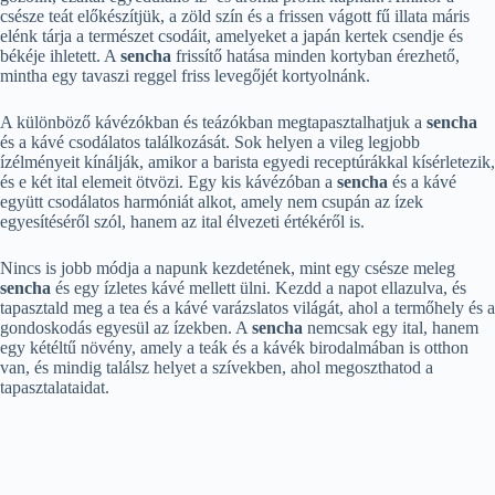
csésze teát előkészítjük, a zöld szín és a frissen vágott fű illata máris
elénk tárja a természet csodáit, amelyeket a japán kertek csendje és
békéje ihletett. A
sencha
frissítő hatása minden kortyban érezhető,
mintha egy tavaszi reggel friss levegőjét kortyolnánk.
A különböző kávézókban és teázókban megtapasztalhatjuk a
sencha
és a kávé csodálatos találkozását. Sok helyen a vileg legjobb
ízélményeit kínálják, amikor a barista egyedi receptúrákkal kísérletezik,
és e két ital elemeit ötvözi. Egy kis kávézóban a
sencha
és a kávé
együtt csodálatos harmóniát alkot, amely nem csupán az ízek
egyesítéséről szól, hanem az ital élvezeti értékéről is.
Nincs is jobb módja a napunk kezdetének, mint egy csésze meleg
sencha
és egy ízletes kávé mellett ülni. Kezdd a napot ellazulva, és
tapasztald meg a tea és a kávé varázslatos világát, ahol a termőhely és a
gondoskodás egyesül az ízekben. A
sencha
nemcsak egy ital, hanem
egy kétéltű növény, amely a teák és a kávék birodalmában is otthon
van, és mindig találsz helyet a szívekben, ahol megoszthatod a
tapasztalataidat.