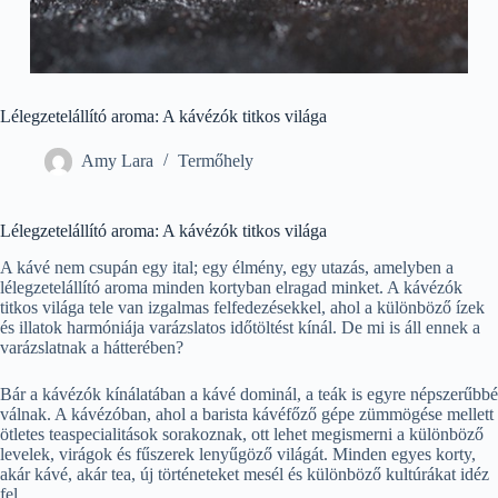
Lélegzetelállító aroma: A kávézók titkos világa
Amy Lara
Termőhely
Lélegzetelállító aroma: A kávézók titkos világa
A kávé nem csupán egy ital; egy élmény, egy utazás, amelyben a
lélegzetelállító aroma minden kortyban elragad minket. A kávézók
titkos világa tele van izgalmas felfedezésekkel, ahol a különböző ízek
és illatok harmóniája varázslatos időtöltést kínál. De mi is áll ennek a
varázslatnak a hátterében?
Bár a kávézók kínálatában a kávé dominál, a teák is egyre népszerűbbé
válnak. A kávézóban, ahol a barista kávéfőző gépe zümmögése mellett
ötletes teaspecialitások sorakoznak, ott lehet megismerni a különböző
levelek, virágok és fűszerek lenyűgöző világát. Minden egyes korty,
akár kávé, akár tea, új történeteket mesél és különböző kultúrákat idéz
fel.