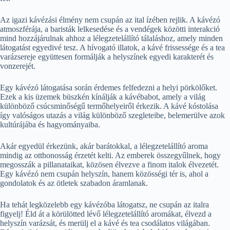
Az igazi kávézási élmény nem csupán az ital ízében rejlik. A kávézó
atmoszférája, a baristák lelkesedése és a vendégek közötti interakció
mind hozzájárulnak ahhoz a lélegzetelállító tálaláshoz, amely minden
látogatást egyedivé tesz. A hívogató illatok, a kávé frissessége és a tea
varázsereje együttesen formálják a helyszínek egyedi karakterét és
vonzerejét.
Egy kávézó látogatása során érdemes felfedezni a helyi pörkölőket.
Ezek a kis üzemek büszkén kínálják a kávébabot, amely a világ
különböző csúcsminőségű termőhelyeiről érkezik. A kávé kóstolása
így valóságos utazás a világ különböző szegleteibe, belemerülve azok
kultúrájába és hagyományaiba.
Akár egyedül érkezünk, akár barátokkal, a lélegzetelállító aroma
mindig az otthonosság érzetét kelti. Az emberek összegyűlnek, hogy
megosszák a pillanataikat, közösen élvezve a finom italok élvezetét.
Egy kávézó nem csupán helyszín, hanem közösségi tér is, ahol a
gondolatok és az ötletek szabadon áramlanak.
Ha tehát legközelebb egy kávézóba látogatsz, ne csupán az italra
figyelj! Éld át a körülötted lévő lélegzetelállító aromákat, élvezd a
helyszín varázsát, és merülj el a kávé és tea csodálatos világában.