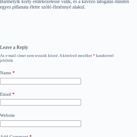
Bármelyik korty emlékezetessé válik, és a kávézó látogatás minden
egyes pillanata életre szóló élménnyé alakul.
Leave a Reply
Az e-mail címet nem tesszük közzé.
A kötelező mezőket
*
karakterrel
jelöltük
Name
*
Email
*
Website
Add Comment
*