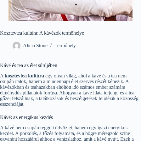
Kosztevtea kultúra: A kávézók termőhelye
Alicia Stone
Termőhely
Kávé és tea az élet sűrűjében
A
kosztevtea kultúra
egy olyan világ, ahol a kávé és a tea nem
csupán italok, hanem a mindennapi élet szerves részét képezik. A
kávézókban és teaházakban eltöltött idő számos ember számára
élménydús pillanatok forrása. Ahogyan a kávé illata terjeng, és a tea
gőzei felszállnak, a találkozások és beszélgetések felidézik a közösség
esszenciáját.
Kávé: az energikus kezdés
A kávé nem csupán reggeli üdvözlet, hanem egy igazi energikus
kezdet. A pörkölés, a főzés folyamata, és a bögre méregzöld színe
egyaránt hozzájárul ahhoz a varázslathoz, amit a kávé nyújt. Ezek a