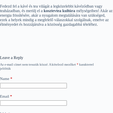
Fedezd fel a kávé és tea világát a legközelebbi kávézódban vagy
teaházadban, és merülj el a
kosztevtea kultúra
mélységeiben! Akár az
energia frissítésére, akár a nyugalom megtalálására van szükséged,
ezek a helyek mindig a megfelelő válaszokkal szolgálnak, emelve az
élményedet és hozzájárulva a közösség gazdagabbá tételéhez.
Leave a Reply
Az e-mail címet nem tesszük közzé.
A kötelező mezőket
*
karakterrel
jelöltük
Name
*
Email
*