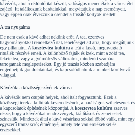
kávézók, ahol a rédöntő ital készül, valóságos menedékek a városi élet
zajától. Itt találkozunk barátainkkal, megvitatjuk a nap eseményeit,
vagy éppen csak élvezzük a csendet a frissítő kortyok mellett.
A tea nyugalma
De nem csak a kávé adhat nekünk erőt. A tea, ezeréves
hagyományokkal rendelkező ital, lehetőséget ad arra, hogy megálljunk
egy pillanatra. A
kosztevtea kultúra
a teát a lassú, megnyugtató
rituálék részévé emeli. A különböző fajták és ízek, mint a zöld tea,
fekete tea, vagy a gyümölcsös változatok, mindenki számára
tartogatnak meglepetéseket. Egy jó teázás közben szabadjára
engedhetjük gondolatainkat, és kapcsolódhatunk a minket körülvevő
világgal.
Kávézók: a közösség szívének városa
A kávézók nem csupán helyek, ahol italt fogyasztunk. Ezek a
közösségi terek a kultúrák keveredésének, a barátságok születésének és
a kapcsolatok építésének központjai. A
kosztevtea kultúra
szerves
része, hogy a kávézókat rendezvények, kiállítások és zenei estek
színesítik. Mindezek által a kávé vásárlása sokkal többé válik, mint egy
egyszerű tranzakció; élménnyé, amely tele van emlékekkel és
érzésekkel.