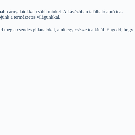
mabb árnyalatokkal csábít minket. A kávézóban található apró tea-
épjünk a természetes világunkkal.
ld meg a csendes pillanatokat, amit egy csésze tea kínál. Engedd, hogy