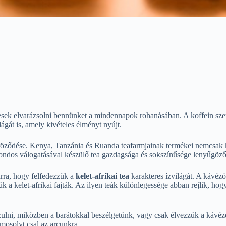
pesek elvarázsolni bennünket a mindennapok rohanásában. A koffein sz
lágát is, amely kivételes élményt nyújt.
kröződése. Kenya, Tanzánia és Ruanda teafarmjainak termékei nemcsak 
gondos válogatásával készülő tea gazdagsága és sokszínűsége lenyűgöző
rra, hogy felfedezzük a
kelet-afrikai tea
karakteres ízvilágát. A kávé
ük a kelet-afrikai fajták. Az ilyen teák különlegessége abban rejlik, ho
azulni, miközben a barátokkal beszélgetünk, vagy csak élvezzük a kávézó 
 mosolyt csal az arcunkra.