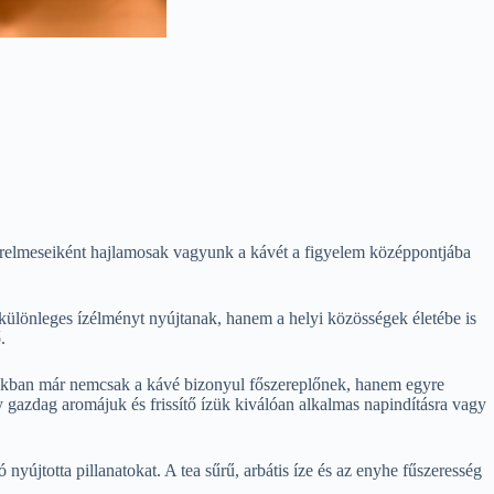
erelmeseiként hajlamosak vagyunk a kávét a figyelem középpontjába
különleges ízélményt nyújtanak, hanem a helyi közösségek életébe is
.
zókban már nemcsak a kávé bizonyul főszereplőnek, hanem egyre
gy gazdag aromájuk és frissítő ízük kiválóan alkalmas napindításra vagy
nyújtotta pillanatokat. A tea sűrű, arbátis íze és az enyhe fűszeresség