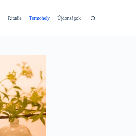
k
Rituále
Termőhely
Újdonságok