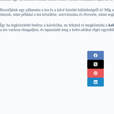
Beszéljünk egy pillanatra a tea és a kávé közötti különbségről is! Míg 
ritusok, mint például a tea készítése, szervírozása és élvezete, mind se
Így ha legközelebb betérsz a kávézóba, ne felejtsd el megkóstolni a
kel
a tea varázsa elragadjon, és tapasztald meg a kelet-afrikai régió egyedü