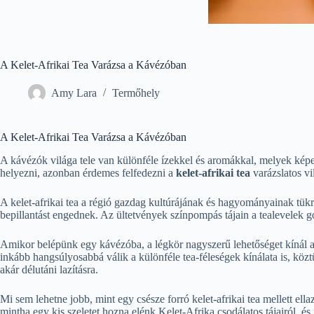
A Kelet-Afrikai Tea Varázsa a Kávézóban
Amy Lara
Termőhely
A Kelet-Afrikai Tea Varázsa a Kávézóban
A kávézók világa tele van különféle ízekkel és aromákkal, melyek ké
helyezni, azonban érdemes felfedezni a
kelet-afrikai tea
varázslatos vi
A kelet-afrikai tea a régió gazdag kultúrájának és hagyományainak tü
bepillantást engednek. Az ültetvények színpompás tájain a tealevelek 
Amikor belépünk egy kávézóba, a légkör nagyszerű lehetőséget kínál a
inkább hangsúlyosabbá válik a különféle tea-féleségek kínálata is, közt
akár délutáni lazításra.
Mi sem lehetne jobb, mint egy csésze forró kelet-afrikai tea mellett ell
mintha egy kis szeletet hozna elénk Kelet-Afrika csodálatos tájairól, és