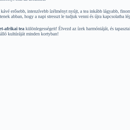
a kávé erősebb, intenzívebb ízélményt nyújt, a tea inkább lágyabb, fino
gítenek abban, hogy a napi stresszt le tudjuk venni és újra kapcsolatba l
et-afrikai tea
különlegességeit! Élvezd az ízek harmóniáját, és tapaszta
lálló kultúráját minden kortyban!