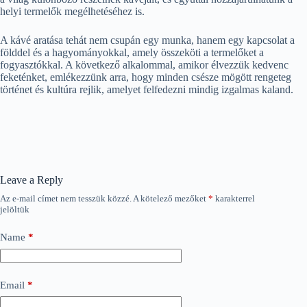
helyi termelők megélhetéséhez is.
A kávé aratása tehát nem csupán egy munka, hanem egy kapcsolat a
földdel és a hagyományokkal, amely összeköti a termelőket a
fogyasztókkal. A következő alkalommal, amikor élvezzük kedvenc
feketénket, emlékezzünk arra, hogy minden csésze mögött rengeteg
történet és kultúra rejlik, amelyet felfedezni mindig izgalmas kaland.
Leave a Reply
Az e-mail címet nem tesszük közzé.
A kötelező mezőket
*
karakterrel
jelöltük
Name
*
Email
*