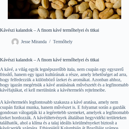
Kávészi kalandok – A finom kávé termőhelyei és titkai
Jesse Miranda
Termőhely
Kávészi kalandok – A finom kávé termőhelyei és titkai
A kávé, a világ egyik legnépszerűbb itala, nem csupán egy egyszerű
frissítő, hanem egy igazi kultúrának a része, amely lehetőséget ad arra,
hogy felfedezzük a különböző ízeket és aromákat. Azonban ahhoz,
hogy igazán megértsük a kávé aratásának művészetét és a legfinomabb
kávéfajtákat, el kell merülnünk a kávétermelés rejtelmeibe.
A kávétermelés legfontosabb szakasza a kávé aratása, amely nem
csupán fizikai munka, hanem művészet is. E folyamat során a gazdák
gondosan válogatják ki a legérettebb szemeket, amelyek a legfinomabb
ízeket hordozzák. A kávéültetvények általában hegyvidéki területeken
találhatók, ahol a klíma és a talaj ideális körülményeket biztosít a
kávécserjék számára. Ethiopiától Kolumbián át Brazíliáig számos