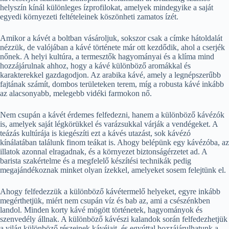
helyszín kínál különleges ízprofilokat, amelyek mindegyike a saját
egyedi környezeti feltételeinek köszönheti zamatos ízét.
Amikor a kávét a boltban vásároljuk, sokszor csak a címke hátoldalát
nézzük, de valójában a kávé története már ott kezdődik, ahol a cserjék
nőnek. A helyi kultúra, a termesztők hagyományai és a klíma mind
hozzájárulnak ahhoz, hogy a kávé különböző aromákkal és
karakterekkel gazdagodjon. Az arabika kávé, amely a legnépszerűbb
fajtának számít, dombos területeken terem, míg a robusta kávé inkább
az alacsonyabb, melegebb vidéki farmokon nő.
Nem csupán a kávét érdemes felfedezni, hanem a különböző kávézók
is, amelyek saját légkörükkel és varázsukkal várják a vendégeket. A
teázás kultúrája is kiegészíti ezt a kávés utazást, sok kávézó
kínálatában találunk finom teákat is. Ahogy belépünk egy kávézóba, az
illatok azonnal elragadnak, és a környezet biztonságérzetet ad. A
barista szakértelme és a megfelelő készítési technikák pedig
megajándékoznak minket olyan ízekkel, amelyeket sosem felejtünk el.
Ahogy felfedezzük a különböző kávétermelő helyeket, egyre inkább
megérthetjük, miért nem csupán víz és bab az, ami a csészénkben
landol. Minden korty kávé mögött történetek, hagyományok és
szenvedély állnak. A különböző kávészi kalandok során felfedezhetjük
a világ különböző részeinek kávéjait, és egyúttal hozzájárulhatunk a