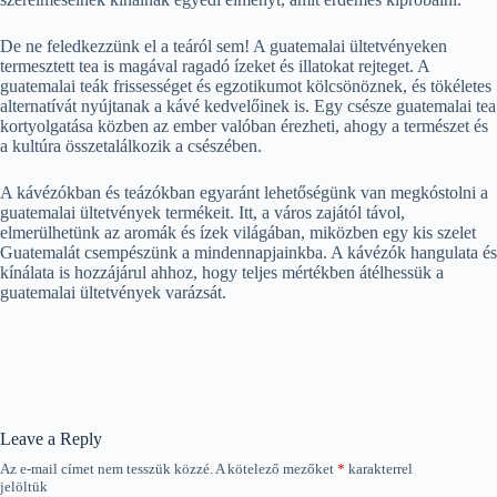
De ne feledkezzünk el a teáról sem! A guatemalai ültetvényeken
termesztett tea is magával ragadó ízeket és illatokat rejteget. A
guatemalai teák frissességet és egzotikumot kölcsönöznek, és tökéletes
alternatívát nyújtanak a kávé kedvelőinek is. Egy csésze guatemalai tea
kortyolgatása közben az ember valóban érezheti, ahogy a természet és
a kultúra összetalálkozik a csészében.
A kávézókban és teázókban egyaránt lehetőségünk van megkóstolni a
guatemalai ültetvények termékeit. Itt, a város zajától távol,
elmerülhetünk az aromák és ízek világában, miközben egy kis szelet
Guatemalát csempészünk a mindennapjainkba. A kávézók hangulata és
kínálata is hozzájárul ahhoz, hogy teljes mértékben átélhessük a
guatemalai ültetvények varázsát.
Leave a Reply
Az e-mail címet nem tesszük közzé.
A kötelező mezőket
*
karakterrel
jelöltük