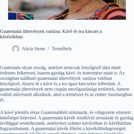
Guatemalai ültetvények varázsa: Kávé és tea kincsei a
kávézókban
Alicia Stone
Termőhely
Guatemala olyan ország, amelyet nemcsak lenyűgöző tájai miatt
érdemes felkeresni, hanem gazdag kávé- és teatermése miatt is. Az
országban található guatemalai ültetvények varázsa valóban
lenyűgöző, hiszen itt a kávé és a tea igazi kincsekre lelhetünk. A
guatemalai ültetvények nem csupán mezőgazdasági területek, hanem
valódi művészeti alkotások, ahol a természet és az ember összhangban
él.
A kávé jelentős része Guatemalából származik, és világszerte elismert
minőséget képvisel. A guatemalai kávék rendkívül aromásak és gazdag
ízvilággal rendelkeznek, amelyeket számos kávézóban és kávéházban
fogyaszthatunk. A guatemalai kávék főként a kávékülönlegességek
szerelmeseinek kínálnak egyedi élményt, amit érdemes kipróbálni.