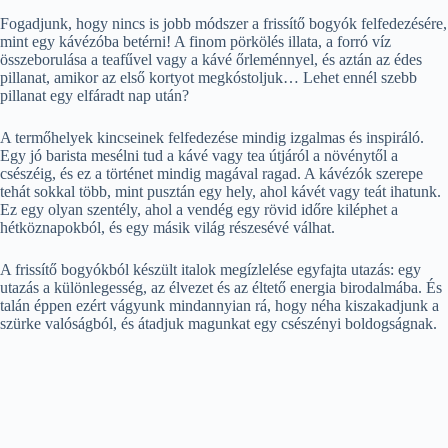
Fogadjunk, hogy nincs is jobb módszer a frissítő bogyók felfedezésére,
mint egy kávézóba betérni! A finom pörkölés illata, a forró víz
összeborulása a teafűvel vagy a kávé őrleménnyel, és aztán az édes
pillanat, amikor az első kortyot megkóstoljuk… Lehet ennél szebb
pillanat egy elfáradt nap után?
A termőhelyek kincseinek felfedezése mindig izgalmas és inspiráló.
Egy jó barista mesélni tud a kávé vagy tea útjáról a növénytől a
csészéig, és ez a történet mindig magával ragad. A kávézók szerepe
tehát sokkal több, mint pusztán egy hely, ahol kávét vagy teát ihatunk.
Ez egy olyan szentély, ahol a vendég egy rövid időre kiléphet a
hétköznapokból, és egy másik világ részesévé válhat.
A frissítő bogyókból készült italok megízlelése egyfajta utazás: egy
utazás a különlegesség, az élvezet és az éltető energia birodalmába. És
talán éppen ezért vágyunk mindannyian rá, hogy néha kiszakadjunk a
szürke valóságból, és átadjuk magunkat egy csészényi boldogságnak.