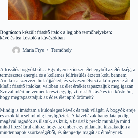
Bográcson készült frissítő italok a legjobb termőhelyeken:
kávé és tea kóstoló a kávézókban
Maria Frye
Termőhely
A frissítés bogyókból… Egy ilyen szóösszetétel egyből az élénkség, a
természetes energia és a kellemes felfrissülés érzetét kelti bennem.
Amikor a szervezetünk újjáéled, és szívesen élvezi a környezete által
kínált frissítő italokat, valóban az élet értékét tapasztaljuk meg igazán.
Szóval miért ne vennénk részt egy igazi frissítő kávé és tea kóstolón,
hogy megtapasztaljuk az édes élet apró örömeit?
Mindig is imádtam a különleges kávék és teák világát. A bogyók ereje
és azok kincsei mindig lenyűgöztek. A kávéházak hangulata pedig
magával ragadó: az illatuk, az ízük, a baristák precíz munkája mind-
mind hozzájárul ahhoz, hogy az ember egy pillanatra kiszakadjon a
mindennapok szürkeségéből, és átengedje magát az élménynek.