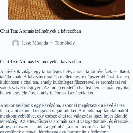
Chai Tea: Aromás ízélmények a kávézóban
Jesse Miranda
Termőhely
Chai Tea: Aromás ízélmények a kávézóban
A kávézók világa egy különleges hely, ahol a különféle ízek és illatok
találkoznak. A kávézás rituáléja mellett egyre népszerűbbé válik a tea,
különösen a chai tea, amely különleges fűszereivel és aromás ízével
sokak szívét megnyeri. Az indiai eredetű chai tea nem csupán egy ital,
hanem egy élmény, amely felébreszti az érzékeket.
Amikor belépünk egy kávézóba, azonnal megérkezik a kávé és tea
illata, ami azonnal magával ragad minket. A munkanap fáradalmaitól
megkönnyebbülve, egy csésze chai tea választása igazi ínycsiklandó
lehetőség. Az édes, fűszeres aromák közül válogathatunk, és érezzük,
ahogy a fűszerek – mint a gyömbér, a kardamom és a fahéj –
egyesülnek a teával, létrehozva egy harmonikus ízélményt.