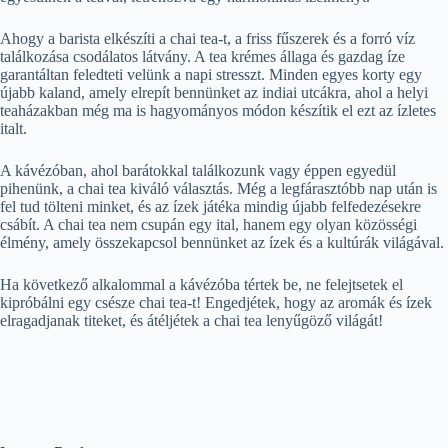
Ahogy a barista elkészíti a chai tea-t, a friss fűszerek és a forró víz
találkozása csodálatos látvány. A tea krémes állaga és gazdag íze
garantáltan feledteti velünk a napi stresszt. Minden egyes korty egy
újabb kaland, amely elrepít bennünket az indiai utcákra, ahol a helyi
teaházakban még ma is hagyományos módon készítik el ezt az ízletes
italt.
A kávézóban, ahol barátokkal találkozunk vagy éppen egyedül
pihenünk, a chai tea kiváló választás. Még a legfárasztóbb nap után is
fel tud tölteni minket, és az ízek játéka mindig újabb felfedezésekre
csábít. A chai tea nem csupán egy ital, hanem egy olyan közösségi
élmény, amely összekapcsol bennünket az ízek és a kultúrák világával.
Ha következő alkalommal a kávézóba tértek be, ne felejtsetek el
kipróbálni egy csésze chai tea-t! Engedjétek, hogy az aromák és ízek
elragadjanak titeket, és átéljétek a chai tea lenyűgöző világát!