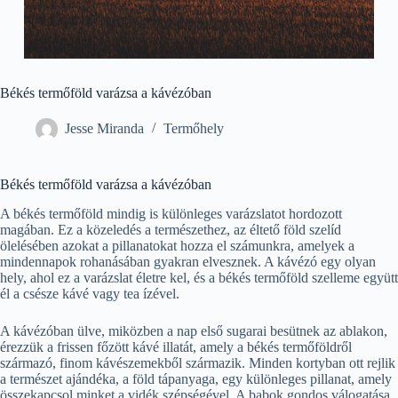
Békés termőföld varázsa a kávézóban
Jesse Miranda
Termőhely
Békés termőföld varázsa a kávézóban
A békés termőföld mindig is különleges varázslatot hordozott
magában. Ez a közeledés a természethez, az éltető föld szelíd
ölelésében azokat a pillanatokat hozza el számunkra, amelyek a
mindennapok rohanásában gyakran elvesznek. A kávézó egy olyan
hely, ahol ez a varázslat életre kel, és a békés termőföld szelleme együtt
él a csésze kávé vagy tea ízével.
A kávézóban ülve, miközben a nap első sugarai besütnek az ablakon,
érezzük a frissen főzött kávé illatát, amely a békés termőföldről
származó, finom kávészemekből származik. Minden kortyban ott rejlik
a természet ajándéka, a föld tápanyaga, egy különleges pillanat, amely
összekapcsol minket a vidék szépségével. A babok gondos válogatása