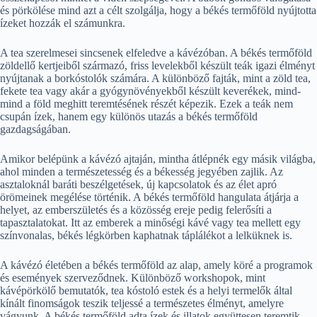
és pörkölése mind azt a célt szolgálja, hogy a békés termőföld nyújtotta
ízeket hozzák el számunkra.
A tea szerelmesei sincsenek elfeledve a kávézóban. A békés termőföld
zöldellő kertjeiből származó, friss levelekből készült teák igazi élményt
nyújtanak a borkóstolók számára. A különböző fajták, mint a zöld tea,
fekete tea vagy akár a gyógynövényekből készült keverékek, mind-
mind a föld meghitt teremtésének részét képezik. Ezek a teák nem
csupán ízek, hanem egy különös utazás a békés termőföld
gazdagságában.
Amikor belépünk a kávézó ajtaján, mintha átlépnék egy másik világba,
ahol minden a természetesség és a békesség jegyében zajlik. Az
asztaloknál baráti beszélgetések, új kapcsolatok és az élet apró
örömeinek megélése történik. A békés termőföld hangulata átjárja a
helyet, az emberszületés és a közösség ereje pedig felerősíti a
tapasztalatokat. Itt az emberek a minőségi kávé vagy tea mellett egy
színvonalas, békés légkörben kaphatnak táplálékot a lelküknek is.
A kávézó életében a békés termőföld az alap, amely köré a programok
és események szerveződnek. Különböző workshopok, mint
kávépörkölő bemutatók, tea kóstoló estek és a helyi termelők által
kínált finomságok teszik teljessé a természetes élményt, amelyre
vágyunk. A békés termőföld adta ízek és illatok együttesen teremtik