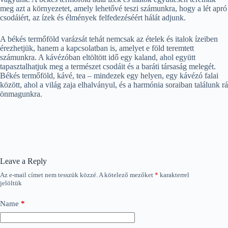
meg azt a környezetet, amely lehetővé teszi számunkra, hogy a lét apró
csodáiért, az ízek és élmények felfedezéséért hálát adjunk.
A békés termőföld varázsát tehát nemcsak az ételek és italok ízeiben
érezhetjük, hanem a kapcsolatban is, amelyet e föld teremtett
számunkra. A kávézóban eltöltött idő egy kaland, ahol együtt
tapasztalhatjuk meg a természet csodáit és a baráti társaság melegét.
Békés termőföld, kávé, tea – mindezek egy helyen, egy kávézó falai
között, ahol a világ zaja elhalványul, és a harmónia soraiban találunk rá
önmagunkra.
Leave a Reply
Az e-mail címet nem tesszük közzé.
A kötelező mezőket
*
karakterrel
jelöltük
Name
*