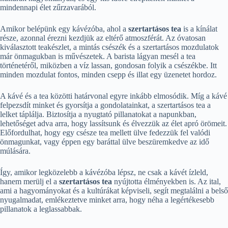
mindennapi élet zűrzavarából.
Amikor belépünk egy kávézóba, ahol a
szertartásos tea
is a kínálat
része, azonnal érezni kezdjük az eltérő atmoszférát. Az óvatosan
kiválasztott teakészlet, a mintás csészék és a szertartásos mozdulatok
már önmagukban is művészetek. A barista lágyan mesél a tea
történetéről, miközben a víz lassan, gondosan folyik a csészékbe. Itt
minden mozdulat fontos, minden csepp és illat egy üzenetet hordoz.
A kávé és a tea közötti határvonal egyre inkább elmosódik. Míg a kávé
felpezsdít minket és gyorsítja a gondolatainkat, a szertartásos tea a
lelket táplálja. Biztosítja a nyugtató pillanatokat a napunkban,
lehetőséget adva arra, hogy lassítsunk és élvezzük az élet apró örömeit.
Előfordulhat, hogy egy csésze tea mellett ülve fedezzük fel valódi
önmagunkat, vagy éppen egy baráttal ülve beszüremkedve az idő
múlására.
Így, amikor legközelebb a kávézóba lépsz, ne csak a kávét ízleld,
hanem merülj el a
szertartásos tea
nyújtotta élményekben is. Az ital,
ami a hagyományokat és a kultúrákat képviseli, segít megtalálni a belső
nyugalmadat, emlékeztetve minket arra, hogy néha a legértékesebb
pillanatok a leglassabbak.