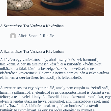
A Szertartásos Tea Varázsa a Kávézóban
Alicia Stone
Rituále
A Szertartásos Tea Varázsa a Kávézóban
A kávézó egy varázslatos hely, ahol a szagok és ízek harmóniája
találkozik. A barista türelmesen készíti el a különféle kávéitalokat,
miközben a falak között a beszélgetések és a nevetések zene
kíséretében keverednek. De ezen a helyen nem csupán a kávé varázsa
él, hanem a
szertartásos tea
csodája is felfedezhető.
A szertartásos tea egy olyan rituálé, amely nem csupán az ízekről szól,
hanem a pillanatról, a jelenlétről és az összpontosításról is. Amint a víz
felforr, a tea levelek királynői elkezdik kibontakoztatni aromájukat, egy
olyan legendás utazásra hívva bennünket, ami messzebbre vezet, mint
a kávéház falai. A különféle teák magukban hordozzák a távoli
kultúrák hagyományait, és egy kis időre elrepítenek minket a