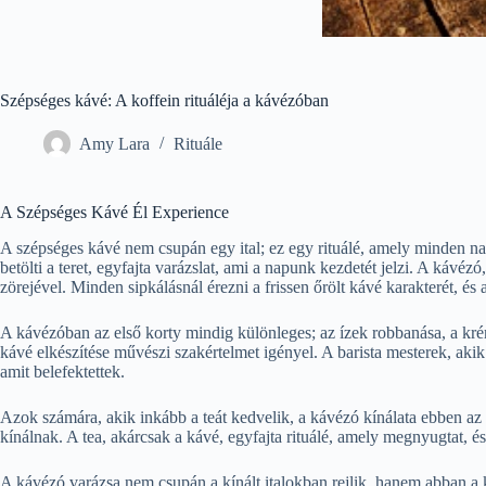
Szépséges kávé: A koffein rituáléja a kávézóban
Amy Lara
Rituále
A Szépséges Kávé Él Experience
A szépséges kávé nem csupán egy ital; ez egy rituálé, amely minden na
betölti a teret, egyfajta varázslat, ami a napunk kezdetét jelzi. A kávéz
zörejével. Minden sipkálásnál érezni a frissen őrölt kávé karakterét, és
A kávézóban az első korty mindig különleges; az ízek robbanása, a kré
kávé elkészítése művészi szakértelmet igényel. A barista mesterek, akik
amit belefektettek.
Azok számára, akik inkább a teát kedvelik, a kávézó kínálata ebben az i
kínálnak. A tea, akárcsak a kávé, egyfajta rituálé, amely megnyugtat, és
A kávézó varázsa nem csupán a kínált italokban rejlik, hanem abban a 