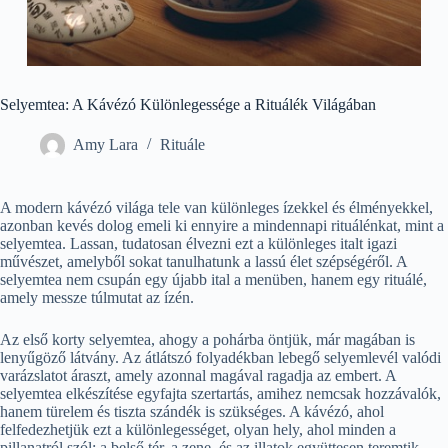
Selyemtea: A Kávézó Különlegessége a Rituálék Világában
Amy Lara
Rituále
A modern kávézó világa tele van különleges ízekkel és élményekkel,
azonban kevés dolog emeli ki ennyire a mindennapi rituálénkat, mint a
selyemtea. Lassan, tudatosan élvezni ezt a különleges italt igazi
művészet, amelyből sokat tanulhatunk a lassú élet szépségéről. A
selyemtea nem csupán egy újabb ital a menüben, hanem egy rituálé,
amely messze túlmutat az ízén.
Az első korty selyemtea, ahogy a pohárba öntjük, már magában is
lenyűgöző látvány. Az átlátszó folyadékban lebegő selyemlevél valódi
varázslatot áraszt, amely azonnal magával ragadja az embert. A
selyemtea elkészítése egyfajta szertartás, amihez nemcsak hozzávalók,
hanem türelem és tiszta szándék is szükséges. A kávézó, ahol
felfedezhetjük ezt a különlegességet, olyan hely, ahol minden a
pillanatról szól; a belső tér, a zene, és az illatok együttesen teremtik