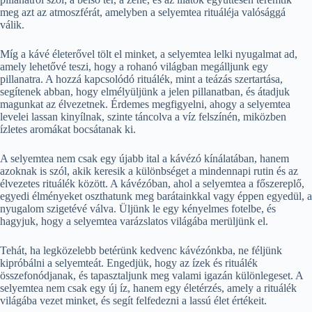
meg azt az atmoszférát, amelyben a selyemtea rituáléja valósággá
válik.
Míg a kávé életerővel tölt el minket, a selyemtea lelki nyugalmat ad,
amely lehetővé teszi, hogy a rohanó világban megálljunk egy
pillanatra. A hozzá kapcsolódó rituálék, mint a teázás szertartása,
segítenek abban, hogy elmélyüljünk a jelen pillanatban, és átadjuk
magunkat az élvezetnek. Érdemes megfigyelni, ahogy a selyemtea
levelei lassan kinyílnak, szinte táncolva a víz felszínén, miközben
ízletes aromákat bocsátanak ki.
A selyemtea nem csak egy újabb ital a kávézó kínálatában, hanem
azoknak is szól, akik keresik a különbséget a mindennapi rutin és az
élvezetes rituálék között. A kávézóban, ahol a selyemtea a főszereplő,
egyedi élményeket oszthatunk meg barátainkkal vagy éppen egyedül, a
nyugalom szigetévé válva. Üljünk le egy kényelmes fotelbe, és
hagyjuk, hogy a selyemtea varázslatos világába merüljünk el.
Tehát, ha legközelebb betérünk kedvenc kávézónkba, ne féljünk
kipróbálni a selyemteát. Engedjük, hogy az ízek és rituálék
összefonódjanak, és tapasztaljunk meg valami igazán különlegeset. A
selyemtea nem csak egy új íz, hanem egy életérzés, amely a rituálék
világába vezet minket, és segít felfedezni a lassú élet értékeit.