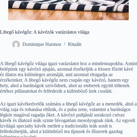
Libegő kávégőz: A kávézók varázslatos világa
Dominique Harmon
Rituále
A libegő kávégőz világa igazi varázslatot hoz a mindennapokba. Amint
belépünk egy kávézó ajtaján, azonnal érzékeljük a frissen főzött kávé
és illatos tea különleges aromáját, ami azonnal elragadja az
érzékeinket. A libegő kávégőz nem csupán egy kávézó, hanem egy
hely, ahol a barátságok szövődnek, ahol az emberek együtt töltenek
értékes pillanatokat és felfedezik a különböző ízek csodáit.
Az igazi kávékedvelők számára a libegő kávégőz az a menedék, ahol a
világ zaja és rohanása eltűnik, és a puha zene, valamint a barátságos
légkör magával ragadja őket. A kávézó pultjánál sorakozó csésze
kávék és illatozó teák szinte hívogatóan mosolyognak ránk. Az egyedi
ízvilágú specialty kávék mellett a tradicionális teák sorát is
felfedezhetjük, ahol a különböző tea típusok és fűszerek gazdag
ízélménye vár ránk.