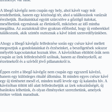
A libegő kávégőz nem csupán egy hely, ahol kávét vagy teát
rendelhetünk, hanem egy közösségi tér, ahol a találkozások varázsát
érezhetjük. Barátainkkal együtt szürcsölve a gőzölgő italokat,
mesélhetünk egymásnak az életünkről, miközben az idő mintha
megállna. Az asztaloknál ülve gyakran előfordul, hogy új emberekkel
találkozunk, akik szintén osztoznak a kávé iránti szenvedélyünkben.
Ahogy a libegő kávégőz felfedezése során egy csésze kávé mellett
megosztjuk a gondolatainkat és érzéseinket, a beszélgetések sokszor
mélyebb kapcsolatokat hoznak létre. A kávézókban eltöltött órák nem
csupán az ízek felfedezéséről szólnak, hanem az élményekről, az
érzelmekről és a szívből jövő pillanatokról is.
Éppen ezért a libegő kávégőz nem csupán egy egyszerű kávézó,
hanem egy különleges rituálé állomása. Itt minden egyes csésze kávé
egy új történetet mesél el, minden teafű levele egy új kalandra hív. A
kávézóban töltött idő alatt felfedezhetjük az ízek sokszínűségét, új
barátokra lelhetünk, és olyan élményeket szerezhetünk, amelyek
örökre velünk maradnak.