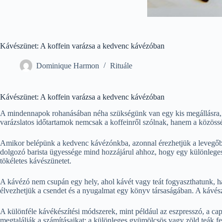
Kávészünet: A koffein varázsa a kedvenc kávézóban
Dominique Harmon
Rituále
Kávészünet: A koffein varázsa a kedvenc kávézóban
A mindennapok rohanásában néha szükségünk van egy kis megállásra, e
varázslatos időtartamok nemcsak a koffeinről szólnak, hanem a közössé
Amikor belépünk a kedvenc kávézónkba, azonnal érezhetjük a levegőben
dolgozó barista ügyessége mind hozzájárul ahhoz, hogy egy különleges k
tökéletes kávészünetet.
A kávézó nem csupán egy hely, ahol kávét vagy teát fogyaszthatunk, h
élvezhetjük a csendet és a nyugalmat egy könyv társaságában. A kávészü
A különféle kávékészítési módszerek, mint például az eszpresszó, a cap
megtalálják a számításaikat: a különleges gyümölcsös vagy zöld teák fel