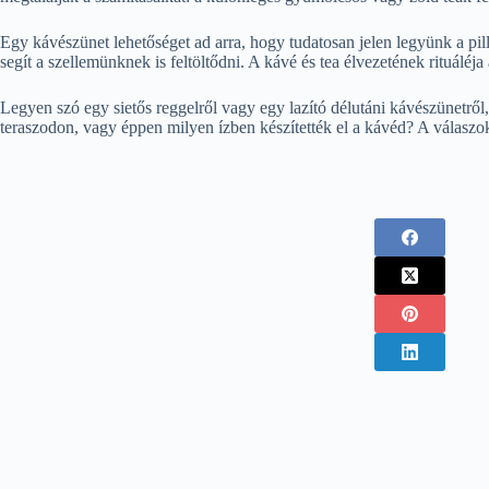
Egy kávészünet lehetőséget ad arra, hogy tudatosan jelen legyünk a pil
segít a szellemünknek is feltöltődni. A kávé és tea élvezetének rituáléj
Legyen szó egy sietős reggelről vagy egy lazító délutáni kávészünetről,
teraszodon, vagy éppen milyen ízben készítették el a kávéd? A válaszok