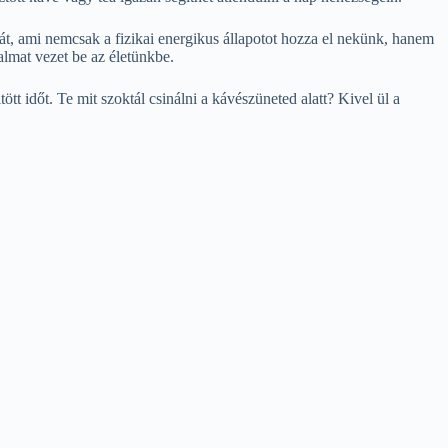
sát, ami nemcsak a fizikai energikus állapotot hozza el nekünk, hanem
talmat vezet be az életünkbe.
t időt. Te mit szoktál csinálni a kávészüneted alatt? Kivel ül a