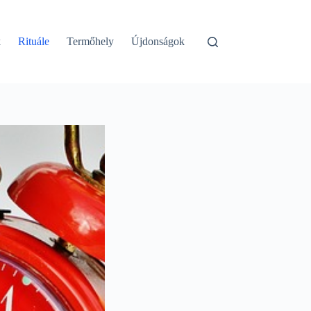
k
Rituále
Termőhely
Újdonságok