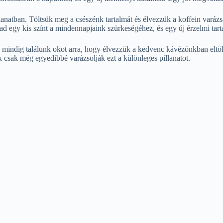
lanatban. Töltsük meg a csészénk tartalmát és élvezzük a koffein varáz
a ad egy kis színt a mindennapjaink szürkeségéhez, és egy új érzelmi tar
 mindig találunk okot arra, hogy élvezzük a kedvenc kávézónkban eltöltöt
 csak még egyedibbé varázsolják ezt a különleges pillanatot.