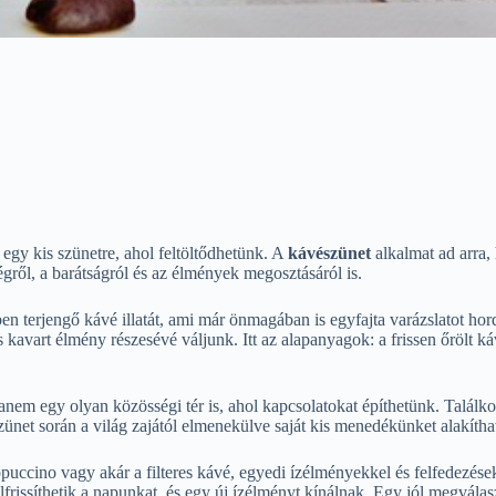
gy kis szünetre, ahol feltöltődhetünk. A
kávészünet
alkalmat ad arra,
gről, a barátságról és az élmények megosztásáról is.
 terjengő kávé illatát, ami már önmagában is egyfajta varázslatot hor
avart élmény részesévé váljunk. Itt az alapanyagok: a frissen őrölt ká
anem egy olyan közösségi tér is, ahol kapcsolatokat építhetünk. Talál
net során a világ zajától elmenekülve saját kis menedékünket alakíthat
puccino vagy akár a filteres kávé, egyedi ízélményekkel és felfedezése
frissíthetik a napunkat, és egy új ízélményt kínálnak. Egy jól megválas