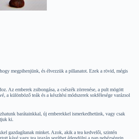
 hogy megpihenjünk, és élvezzük a pillanatot. Ezek a rövid, mégis
doz. Az emberek zsibongása, a csészék zörrenése, a pult mögött
vé, a különböző teák és a készítési módszerek sokfélesége varázsol
kozhatunk barátainkkal, új emberekkel ismerkedhetünk, vagy csak
juk ki.
kkel gazdagítanak minket. Azok, akik a tea kedvelői, szintén
ztott kávé vagy tea igazán segíthet átlendülni a nap nehézségein.