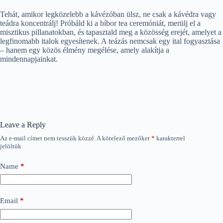
Tehát, amikor legközelebb a kávézóban ülsz, ne csak a kávédra vagy
teádra koncentrálj! Próbáld ki a bíbor tea ceremóniát, merülj el a
misztikus pillanatokban, és tapasztald meg a közösség erejét, amelyet a
legfinomabb italok egyesítenek. A teázás nemcsak egy ital fogyasztása
– hanem egy közös élmény megélése, amely alakítja a
mindennapjainkat.
Leave a Reply
Az e-mail címet nem tesszük közzé.
A kötelező mezőket
*
karakterrel
jelöltük
Name
*
Email
*