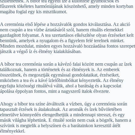
születhetnek. A bíbor tea egyedi íze a különféle gyümölcsök és
fűszerek tökéletes harmóniájának köszönhető, amely minden kortyban
magába foglal egy kis misztikumot.
A ceremónia első lépése a hozzávalók gondos kiválasztása. Az akció
nem csupán a tea vízbe áztatásáról szól, hanem rituális elemekkel
gazdagított folyamat. A tea szertartásos elkészítése olyan érzéseket kelt
bennünk, amelyek a nyugalom és a figyelem felé terelnek minket.
Minden mozdulat, minden egyes hozzávaló hozzáadása fontos szerepet
játszik a végső íz és élmény kialakításában.
A bíbor tea ceremónia során a kávézó falai között nem csupán az ízek
találkoznak, hanem a történetek és az élmények is. Az emberek
összeülnek, és megosztják egymással gondolataikat, érzéseiket,
miközben a tea és a kávé ízlelőbimbóikat kényeztetik. Az élmény
egyfajta közösségi rituálévá válik, ahol a barátság és a kapcsolat
ápolása éppolyan fontos, mint a nagyszerű italok élvezete.
Ahogy a bíbor tea színe átváltozik a vízben, úgy a ceremónia során
tapasztalt érzések is átalakulnak. Az aromák és ízek bűvöletében
elmerülve könnyedén elengedhetjük a mindennapi stresszt, és egy
másik világba léphetünk. E rituálé során nem csak a bögrék, hanem a
szívünk is megtelik a helyszínen és a barátainkon keresztül átélt
élményekkel.