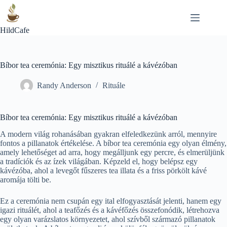
Skip
to
content
HildCafe
Bíbor tea ceremónia: Egy misztikus rituálé a kávézóban
Randy Anderson
Rituále
Bíbor tea ceremónia: Egy misztikus rituálé a kávézóban
A modern világ rohanásában gyakran elfeledkezünk arról, mennyire
fontos a pillanatok értékelése. A bíbor tea ceremónia egy olyan élmény,
amely lehetőséget ad arra, hogy megálljunk egy percre, és elmerüljünk
a tradíciók és az ízek világában. Képzeld el, hogy belépsz egy
kávézóba, ahol a levegőt fűszeres tea illata és a friss pörkölt kávé
aromája tölti be.
Ez a ceremónia nem csupán egy ital elfogyasztását jelenti, hanem egy
igazi rituálét, ahol a teafőzés és a kávéfőzés összefonódik, létrehozva
egy olyan varázslatos környezetet, ahol szívből származó pillanatok