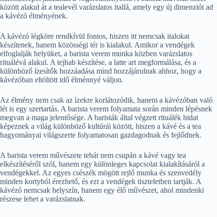
között alakul át a tealevél varázslatos itallá, amely egy új dimenziót ad
a kávézó élményének.
A kávézó légköre rendkívül fontos, hiszen itt nemcsak italokat
készítenek, hanem közösségi tér is kialakul. Amikor a vendégek
elfoglalják helyüket, a barista verem munka közben varázslatos
rituálévá alakul. A tejhab készítése, a latte art megformálása, és a
különböző ízesítők hozzáadása mind hozzájárulnak ahhoz, hogy a
kávézóban eltöltött idő élménnyé váljon.
Az élmény nem csak az ízekre korlátozódik, hanem a kávézóban való
lét is egy szertartás. A barista verem folyamata során minden lépésnek
megvan a maga jelentősége. A baristák által végzett rituálék hidat
képeznek a világ különböző kultúrái között, hiszen a kávé és a tea
hagyományai világszerte folyamatosan gazdagodnak és fejlődnek.
A barista verem művészete tehát nem csupán a kávé vagy tea
elkészítéséről szól, hanem egy különleges kapcsolat kialakításáról a
vendégekkel. Az egyes csészék mögött rejlő munka és szenvedély
minden kortyból érezhető, és ezt a vendégek tiszteletben tartják. A
kávézó nemcsak helyszín, hanem egy élő művészet, ahol mindenki
részese lehet a varázslatnak.