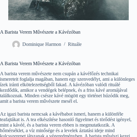
A Barista Verem Művészete a Kávézóban
Dominique Harmon
Rituále
A Barista Verem Művészete a Kávézóban
A barista verem művészete nem csupán a kávéfőzés technikai
ismereteit foglalja magában, hanem egy szenvedélyt, ami a különleges
ízek iránti elkötelezettségből fakad. A kávézóban valódi rituálé
kezdődik, amikor a vendégek belépnek, és a friss kávé aromájával
találkoznak. Minden csésze kávé mögött egy történet húzódik meg,
amit a barista verem művészete mesél el.
Az igazi barista nemcsak a kávébabot ismeri, hanem a különféle
teafajtákat is. A tea elkészítése hasonló figyelmet és törődést igényel,
mint a kávéé, és a barista verem ebben is megmutatkozik. A
hőmérséklet, a víz minősége és a levelek áztatási ideje mind
kulcsszerepet játszanak a végeredményben. A barista művészi kezei