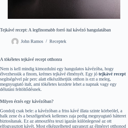
Tejkávé recept: A legfinomabb forró ital kávézó hangulatában
John Ramos
Receptek
A tökéletes tejkávé recept otthonra
Nem is kell mindig kimozdulni egy hangulatos kávézóba, hogy
élvezhessük a finom, krémes tejkávé élményét. Egy jó
tejkávé recept
segítségével pár perc alatt elkészíthetjük otthon is ezt a meleg,
megnyugtató italt, ami tökéletes kezdete lehet a napnak vagy egy
délutáni feltöltődésnek.
Milyen érzés egy kávézóban?
Gondolj csak bele: a kávézóban a friss kávé illata szinte körbeölel, a
halk zene és a beszélgetések kellemes zaja pedig megnyugtató hátteret
biztosítanak. Ez az atmoszféra teszi igazán különlegessé az ott
elfogyasztott kávét. Most elképzelheted ugyanezt az élményt otthonod