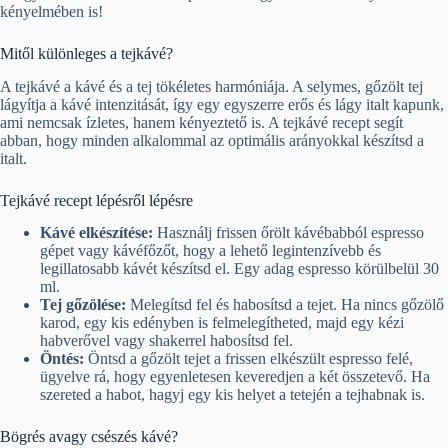
kényelmében is!
Mitől különleges a tejkávé?
A tejkávé a kávé és a tej tökéletes harmóniája. A selymes, gőzölt tej
lágyítja a kávé intenzitását, így egy egyszerre erős és lágy italt kapunk,
ami nemcsak ízletes, hanem kényeztető is. A tejkávé recept segít
abban, hogy minden alkalommal az optimális arányokkal készítsd a
italt.
Tejkávé recept lépésről lépésre
Kávé elkészítése:
Használj frissen őrölt kávébabból espresso
gépet vagy kávéfőzőt, hogy a lehető legintenzívebb és
legillatosabb kávét készítsd el. Egy adag espresso körülbelül 30
ml.
Tej gőzölése:
Melegítsd fel és habosítsd a tejet. Ha nincs gőzölő
karod, egy kis edényben is felmelegítheted, majd egy kézi
habverővel vagy shakerrel habosítsd fel.
Öntés:
Öntsd a gőzölt tejet a frissen elkészült espresso felé,
ügyelve rá, hogy egyenletesen keveredjen a két összetevő. Ha
szereted a habot, hagyj egy kis helyet a tetején a tejhabnak is.
Bögrés avagy csészés kávé?