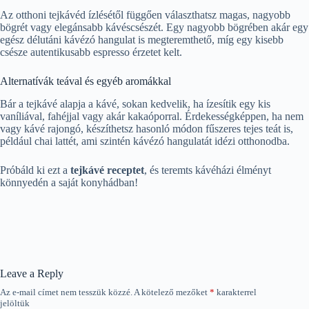
Az otthoni tejkávéd ízlésétől függően választhatsz magas, nagyobb
bögrét vagy elegánsabb kávéscsészét. Egy nagyobb bögrében akár egy
egész délutáni kávézó hangulat is megteremthető, míg egy kisebb
csésze autentikusabb espresso érzetet kelt.
Alternatívák teával és egyéb aromákkal
Bár a tejkávé alapja a kávé, sokan kedvelik, ha ízesítik egy kis
vaníliával, fahéjjal vagy akár kakaóporral. Érdekességképpen, ha nem
vagy kávé rajongó, készíthetsz hasonló módon fűszeres tejes teát is,
például chai lattét, ami szintén kávézó hangulatát idézi otthonodba.
Próbáld ki ezt a
tejkávé receptet
, és teremts kávéházi élményt
könnyedén a saját konyhádban!
Leave a Reply
Az e-mail címet nem tesszük közzé.
A kötelező mezőket
*
karakterrel
jelöltük