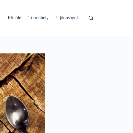
k
Rituále
Termőhely
Újdonságok