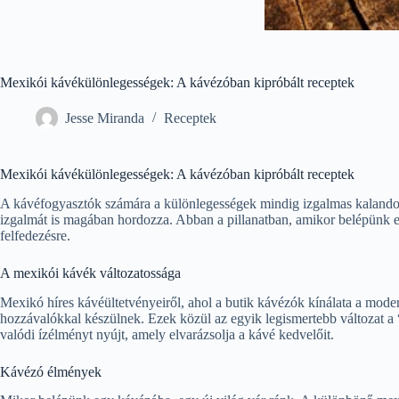
Mexikói kávékülönlegességek: A kávézóban kipróbált receptek
Jesse Miranda
Receptek
Mexikói kávékülönlegességek: A kávézóban kipróbált receptek
A kávéfogyasztók számára a különlegességek mindig izgalmas kalandot j
izgalmát is magában hordozza. Abban a pillanatban, amikor belépünk egy
felfedezésre.
A mexikói kávék változatossága
Mexikó híres kávéültetvényeiről, ahol a butik kávézók kínálata a mode
hozzávalókkal készülnek. Ezek közül az egyik legismertebb változat a “
valódi ízélményt nyújt, amely elvarázsolja a kávé kedvelőit.
Kávézó élmények