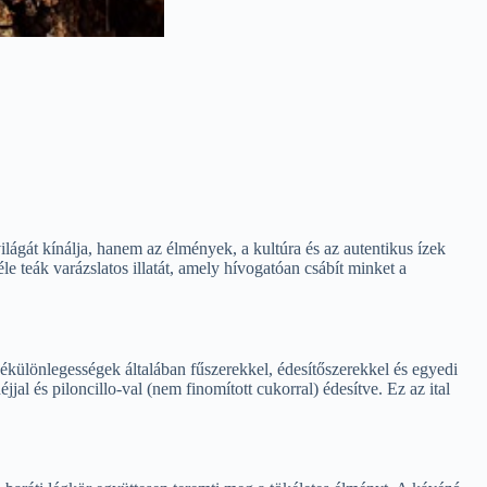
ágát kínálja, hanem az élmények, a kultúra és az autentikus ízek
e teák varázslatos illatát, amely hívogatóan csábít minket a
ékülönlegességek általában fűszerekkel, édesítőszerekkel és egyedi
l és piloncillo-val (nem finomított cukorral) édesítve. Ez az ital