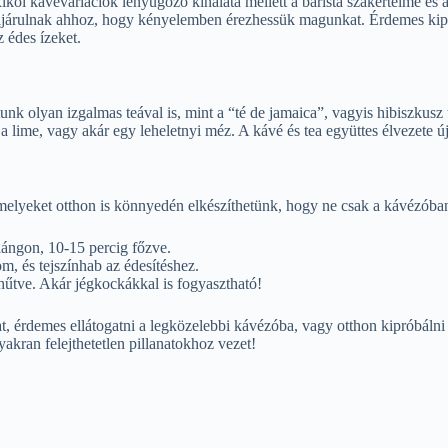
ói kávévariációk lenyűgöző kínálata mellett a barista szakértelme és a
zájárulnak ahhoz, hogy kényelemben érezhessük magunkat. Érdemes kipró
 édes ízeket.
k olyan izgalmas teával is, mint a “té de jamaica”, vagyis hibiszkusz 
 lime, vagy akár egy leheletnyi méz. A kávé és tea együttes élvezete ú
melyeket otthon is könnyedén elkészíthetünk, hogy ne csak a kávézóba
 lángon, 10-15 percig főzve.
m, és tejszínhab az édesítéshez.
 hűtve. Akár jégkockákkal is fogyasztható!
 érdemes ellátogatni a legközelebbi kávézóba, vagy otthon kipróbálni e
kran felejthetetlen pillanatokhoz vezet!