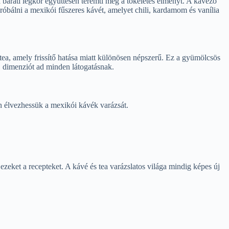
 baráti légkör együttesen teremti meg a tökéletes élményt. A kávézó
bálni a mexikói fűszeres kávét, amelyet chili, kardamom és vanília
tea, amely frissítő hatása miatt különösen népszerű. Ez a gyümölcsös
j dimenziót ad minden látogatásnak.
n élvezhessük a mexikói kávék varázsát.
zeket a recepteket. A kávé és tea varázslatos világa mindig képes új