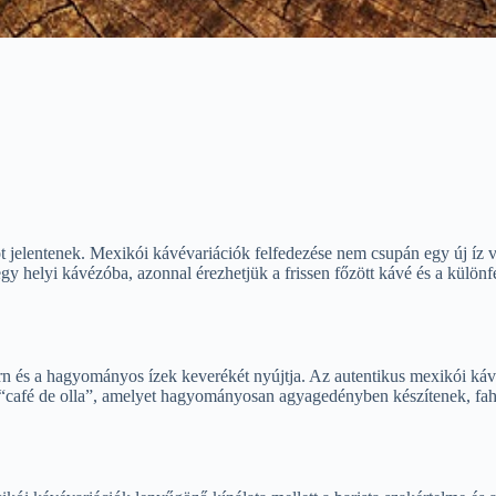
elentenek. Mexikói kávévariációk felfedezése nem csupán egy új íz vil
 helyi kávézóba, azonnal érezhetjük a frissen főzött kávé és a különfél
rn és a hagyományos ízek keverékét nyújtja. Az autentikus mexikói káv
café de olla”, amelyet hagyományosan agyagedényben készítenek, fahéjja