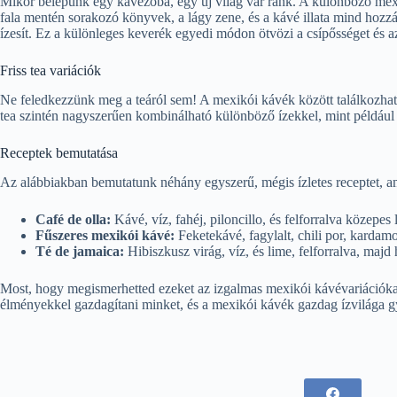
Mikor belépünk egy kávézóba, egy új világ vár ránk. A különböző mexik
fala mentén sorakozó könyvek, a lágy zene, és a kávé illata mind hoz
ízesít. Ez a különleges keverék egyedi módon ötvözi a csípősséget és az
Friss tea variációk
Ne feledkezzünk meg a teáról sem! A mexikói kávék között találkozhatun
tea szintén nagyszerűen kombinálható különböző ízekkel, mint például a
Receptek bemutatása
Az alábbiakban bemutatunk néhány egyszerű, mégis ízletes receptet, a
Café de olla:
Kávé, víz, fahéj, piloncillo, és felforralva közepes
Fűszeres mexikói kávé:
Feketekávé, fagylalt, chili por, kardamo
Té de jamaica:
Hibiszkusz virág, víz, és lime, felforralva, majd
Most, hogy megismerhetted ezeket az izgalmas mexikói kávévariációkat,
élményekkel gazdagítani minket, és a mexikói kávék gazdag ízvilága gya