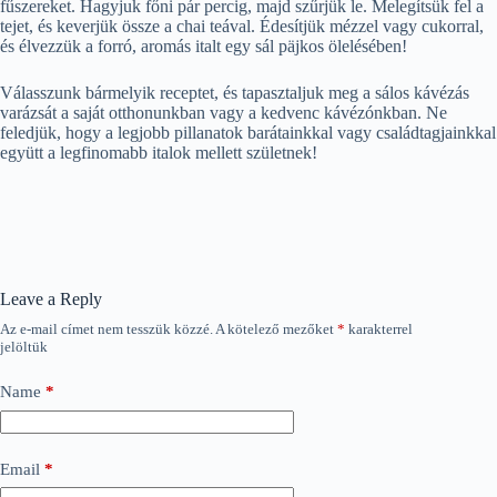
fűszereket. Hagyjuk főni pár percig, majd szűrjük le. Melegítsük fel a
tejet, és keverjük össze a chai teával. Édesítjük mézzel vagy cukorral,
és élvezzük a forró, aromás italt egy sál päjkos ölelésében!
Válasszunk bármelyik receptet, és tapasztaljuk meg a sálos kávézás
varázsát a saját otthonunkban vagy a kedvenc kávézónkban. Ne
feledjük, hogy a legjobb pillanatok barátainkkal vagy családtagjainkkal
együtt a legfinomabb italok mellett születnek!
Leave a Reply
Az e-mail címet nem tesszük közzé.
A kötelező mezőket
*
karakterrel
jelöltük
Name
*
Email
*