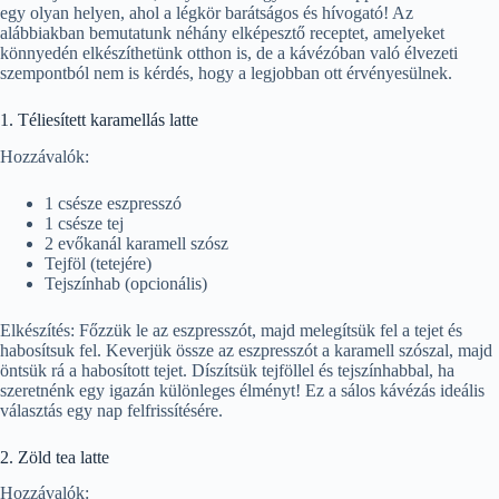
egy olyan helyen, ahol a légkör barátságos és hívogató! Az
alábbiakban bemutatunk néhány elképesztő receptet, amelyeket
könnyedén elkészíthetünk otthon is, de a kávézóban való élvezeti
szempontból nem is kérdés, hogy a legjobban ott érvényesülnek.
1. Téliesített karamellás latte
Hozzávalók:
1 csésze eszpresszó
1 csésze tej
2 evőkanál karamell szósz
Tejföl (tetejére)
Tejszínhab (opcionális)
Elkészítés: Főzzük le az eszpresszót, majd melegítsük fel a tejet és
habosítsuk fel. Keverjük össze az eszpresszót a karamell szószal, majd
öntsük rá a habosított tejet. Díszítsük tejföllel és tejszínhabbal, ha
szeretnénk egy igazán különleges élményt! Ez a sálos kávézás ideális
választás egy nap felfrissítésére.
2. Zöld tea latte
Hozzávalók: