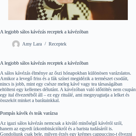
A legjobb sálos kávézás receptek a kávézóban
Amy Lara
Receptek
A legjobb sálos kávézás receptek a kávézóban
A sálos kávézás élménye az őszi hónapokban különösen varázslatos.
Amikor a levegő friss és a fák színei megidézik a természet csodáit,
nincs is jobb, mint egy csésze meleg kávé vagy tea társaságában
eltölteni egy kellemes délutánt. A kávézóban való időtöltés nem csupán
egy ital élvezetéből áll – ez egy rituálé, ami megnyugtatja a lelket és
összeköt minket a barátainkkal.
Pompás kávék és teák varázsa
Az igazi sálos kávézás nemcsak a kiváló minőségű kávéról szól,
hanem az egyedi ízkombinációkról és a barista tudásáról is.
Gondoljunk csak bele, milyen érzés egy krémes cappuccino-t élvezni