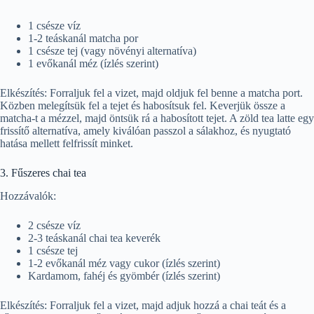
1 csésze víz
1-2 teáskanál matcha por
1 csésze tej (vagy növényi alternatíva)
1 evőkanál méz (ízlés szerint)
Elkészítés: Forraljuk fel a vizet, majd oldjuk fel benne a matcha port.
Közben melegítsük fel a tejet és habosítsuk fel. Keverjük össze a
matcha-t a mézzel, majd öntsük rá a habosított tejet. A zöld tea latte egy
frissítő alternatíva, amely kiválóan passzol a sálakhoz, és nyugtató
hatása mellett felfrissít minket.
3. Fűszeres chai tea
Hozzávalók:
2 csésze víz
2-3 teáskanál chai tea keverék
1 csésze tej
1-2 evőkanál méz vagy cukor (ízlés szerint)
Kardamom, fahéj és gyömbér (ízlés szerint)
Elkészítés: Forraljuk fel a vizet, majd adjuk hozzá a chai teát és a