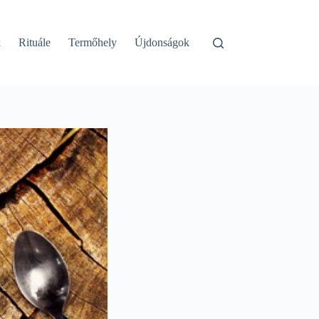
k
Rituále
Termőhely
Újdonságok