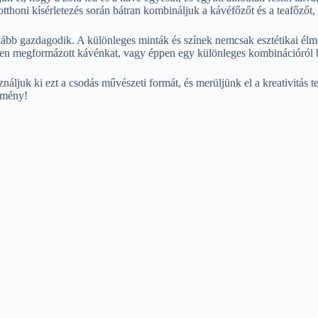
thoni kísérletezés során bátran kombináljuk a kávéfőzőt és a teafőzőt, 
nkább gazdagodik. A különleges minták és színek nemcsak esztétikai élm
épen megformázott kávénkat, vagy éppen egy különleges kombinációról 
náljuk ki ezt a csodás művészeti formát, és merüljünk el a kreativitás 
lmény!