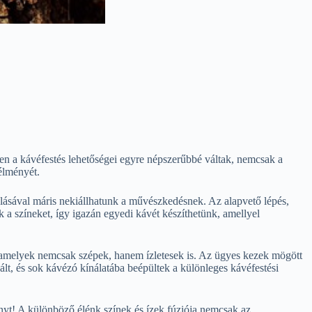
en a kávéfestés lehetőségei egyre népszerűbbé váltak, nemcsak a
élményét.
lásával máris nekiállhatunk a művészkedésnek. Az alapvető lépés,
k a színeket, így igazán egyedi kávét készíthetünk, amellyel
t, amelyek nemcsak szépek, hanem ízletesek is. Az ügyes kezek mögött
ált, és sok kávézó kínálatába beépültek a különleges kávéfestési
ványt! A különböző élénk színek és ízek fúziója nemcsak az