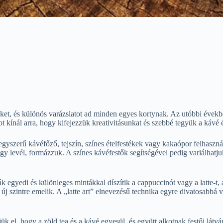
ket, és különös varázslatot ad minden egyes kortynak. Az utóbbi évekb
 kínál arra, hogy kifejezzük kreativitásunkat és szebbé tegyük a kávé 
yszerű kávéfőző, tejszín, színes ételfestékek vagy kakaópor felhaszná
gy levél, formázzuk. A színes kávéfestők segítségével pedig variálhatju
ák egyedi és különleges mintákkal díszítik a cappuccinót vagy a latte-
j szintre emelik. A „latte art” elnevezésű technika egyre divatosabbá v
ük el, hogy a zöld tea és a kávé egyesül, és együtt alkotnak festői lát