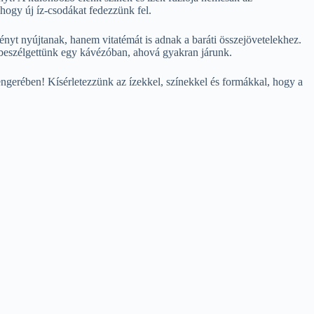
hogy új íz-csodákat fedezzünk fel.
ényt nyújtanak, hanem vitatémát is adnak a baráti összejövetelekhez.
beszélgettünk egy kávézóban, ahová gyakran járunk.
tengerében! Kísérletezzünk az ízekkel, színekkel és formákkal, hogy a