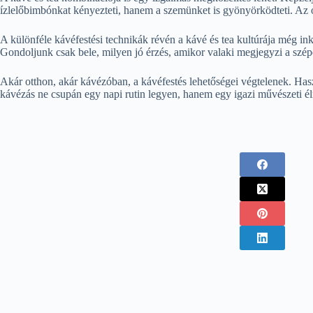
ízlelőbimbónkat kényezteti, hanem a szemünket is gyönyörködteti. Az ot
A különféle kávéfestési technikák révén a kávé és tea kultúrája még i
Gondoljunk csak bele, milyen jó érzés, amikor valaki megjegyzi a sz
Akár otthon, akár kávézóban, a kávéfestés lehetőségei végtelenek. Hasz
kávézás ne csupán egy napi rutin legyen, hanem egy igazi művészeti é