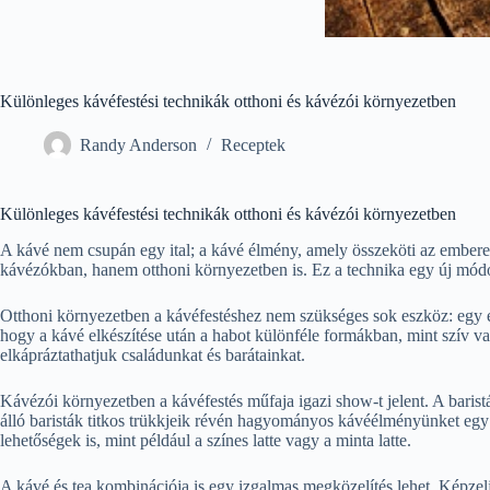
Különleges kávéfestési technikák otthoni és kávézói környezetben
Randy Anderson
Receptek
Különleges kávéfestési technikák otthoni és kávézói környezetben
A kávé nem csupán egy ital; a kávé élmény, amely összeköti az embere
kávézókban, hanem otthoni környezetben is. Ez a technika egy új módot
Otthoni környezetben a kávéfestéshez nem szükséges sok eszköz: egy eg
hogy a kávé elkészítése után a habot különféle formákban, mint szív va
elkápráztathatjuk családunkat és barátainkat.
Kávézói környezetben a kávéfestés műfaja igazi show-t jelent. A barist
álló baristák titkos trükkjeik révén hagyományos kávéélményünket egy ú
lehetőségek is, mint például a színes latte vagy a minta latte.
A kávé és tea kombinációja is egy izgalmas megközelítés lehet. Képzelj