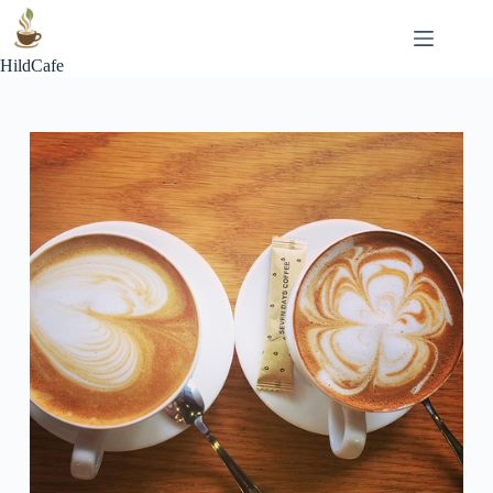
Skip
to
content
HildCafe