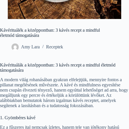
Kávérituálék a középpontban: 3 kávés recept a mindful
életmód támogatására
Amy Lara
Receptek
Kávérituálák a középpontban: 3 kávés recept a mindful életmód
támogatására
A modern világ rohanásában gyakran elfelejtjük, mennyire fontos a
pillanat megélésének művészete. A kávé és mindfulness egyesítése
nem csupán élvezeti tényező, hanem egyúttal lehetőséget ad arra, hogy
megálljunk egy percre és értékeljük a körülöttünk lévőket. Az
alábbiakban bemutatok három izgalmas kávés receptet, amelyek
segítenek a lassításban és a tudatosság fokozásában.
1. Gyömbéres kávé
Ez a fűszeres ital nemcsak ízletes, hanem tele van jótékony hatású