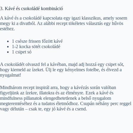
3. Kávé és csokoládé kombináció
A kávé és a csokoládé kapcsolata egy igazi klasszikus, amely sosem
megy ki a divatból. Az alábbi recept tökéletes választás egy hűvös
estéhez.
1 csésze frissen főzött kávé
1-2 kocka sötét csokoládé
1 csipet só
A csokoládét olvaszd fel a kávéban, majd adj hozzá egy csipet sót,
hogy kiemeld az ízeket. Ülj le egy kényelmes fotelbe, és élvezd a
nyugalmat!
Mindhárom recept inspirál arra, hogy a kávézás során valóban
figyeljünk az ízekre, illatokra és az élményre. Ezek a kávé és
mindfulness pillanatok elengedhetetlenek a belső nyugalom
megteremtéséhez és a tudatos életmódhoz. Csupán néhány perc reggel
vagy délután – csak te, egy jó kávé és a csend.