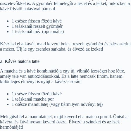
összetevőkkel is. A gyömbér felmelegíti a testet és a lelket, miközben a
kávé frissítő hatásával párosul.
1 csésze frissen főzött kávé
1 teáskanál reszelt gyömbér
1 teáskanál méz (opcionális)
Készítsd el a kávét, majd keverd bele a reszelt gyömbért és ízlés szerint
a mézet. Ülj le egy csendes sarkába, és élvezd az ízeket!
2. Kávés matcha latte
A matcha és a kávé kombinációja egy új, vibráló ízességet hoz létre,
amely tele van antioxidánsokkal. Ez a latte nemcsak finom, hanem
különleges élményt is nyújt a kávézás során.
1 csésze frissen főzött kávé
1 teáskanál matcha por
1 csésze mandulatej (vagy bármilyen növényi tej)
Melegítsd fel a mandulatejet, majd keverd el a matcha porral. Öntsd a
kávéra, és látványosan keverd össze. Élvezd a színeket és az ízek
harmóniáját!