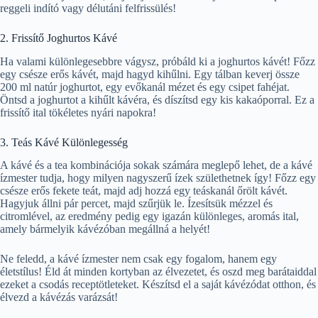
reggeli indító vagy délutáni felfrissülés!
2. Frissítő Joghurtos Kávé
Ha valami különlegesebbre vágysz, próbáld ki a joghurtos kávét! Főzz
egy csésze erős kávét, majd hagyd kihűlni. Egy tálban keverj össze
200 ml natúr joghurtot, egy evőkanál mézet és egy csipet fahéjat.
Öntsd a joghurtot a kihűlt kávéra, és díszítsd egy kis kakaóporral. Ez a
frissítő ital tökéletes nyári napokra!
3. Teás Kávé Különlegesség
A kávé és a tea kombinációja sokak számára meglepő lehet, de a kávé
ízmester tudja, hogy milyen nagyszerű ízek születhetnek így! Főzz egy
csésze erős fekete teát, majd adj hozzá egy teáskanál őrölt kávét.
Hagyjuk állni pár percet, majd szűrjük le. Ízesítsük mézzel és
citromlével, az eredmény pedig egy igazán különleges, aromás ital,
amely bármelyik kávézóban megállná a helyét!
Ne feledd, a kávé ízmester nem csak egy fogalom, hanem egy
életstílus! Éld át minden kortyban az élvezetet, és oszd meg barátaiddal
ezeket a csodás receptötleteket. Készítsd el a saját kávézódat otthon, és
élvezd a kávézás varázsát!