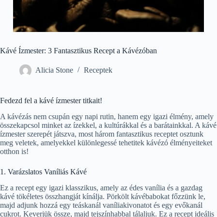
Kávé Ízmester: 3 Fantasztikus Recept a Kávézóban
Alicia Stone
Receptek
Fedezd fel a kávé ízmester titkait!
A kávézás nem csupán egy napi rutin, hanem egy igazi élmény, amely
összekapcsol minket az ízekkel, a kultúrákkal és a barátainkkal. A kávé
ízmester szerepét játszva, most három fantasztikus receptet osztunk
meg veletek, amelyekkel különlegessé tehetitek kávézó élményeiteket
otthon is!
1. Varázslatos Vaníliás Kávé
Ez a recept egy igazi klasszikus, amely az édes vanília és a gazdag
kávé tökéletes összhangját kínálja. Pörkölt kávébabokat főzzünk le,
majd adjunk hozzá egy teáskanál vaníliakivonatot és egy evőkanál
cukrot. Keverjük össze, majd tejszínhabbal tálaljuk. Ez a recept ideális