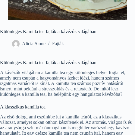
Különleges Kamilla tea fajták a kávézók világában
Alicia Stone
Fajták
Különleges Kamilla tea fajták a kávézók világában
A kávézók világában a kamilla tea egy különleges helyet foglal el,
amely nem csupán a hagyományos ízeket idézi, hanem számos
izgalmas variációt is kínál. A kamilla tea számos pozitív hatásáról
ismert, mint például a stresszoldás és a relaxáció. De mitől lesz
különleges a kamilla tea, ha belépünk egy hangulatos kávézóba?
A klasszikus kamilla tea
Az első dolog, ami eszünkbe jut a kamilla teáról, az a klasszikus
változat, amelyet sokan otthon készítenek el. Az aromás, virágos íz és
az aranysárga szín már önmagában is meghittér varázsol egy kávézó
hangulatát. Itt egy csésze kamilla tea nem csupán ital, hanem egy