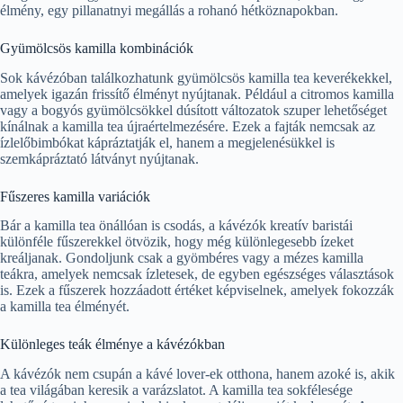
élmény, egy pillanatnyi megállás a rohanó hétköznapokban.
Gyümölcsös kamilla kombinációk
Sok kávézóban találkozhatunk gyümölcsös kamilla tea keverékekkel,
amelyek igazán frissítő élményt nyújtanak. Például a citromos kamilla
vagy a bogyós gyümölcsökkel dúsított változatok szuper lehetőséget
kínálnak a kamilla tea újraértelmezésére. Ezek a fajták nemcsak az
ízlelőbimbókat kápráztatják el, hanem a megjelenésükkel is
szemkápráztató látványt nyújtanak.
Fűszeres kamilla variációk
Bár a kamilla tea önállóan is csodás, a kávézók kreatív baristái
különféle fűszerekkel ötvözik, hogy még különlegesebb ízeket
kreáljanak. Gondoljunk csak a gyömbéres vagy a mézes kamilla
teákra, amelyek nemcsak ízletesek, de egyben egészséges választások
is. Ezek a fűszerek hozzáadott értéket képviselnek, amelyek fokozzák
a kamilla tea élményét.
Különleges teák élménye a kávézókban
A kávézók nem csupán a kávé lover-ek otthona, hanem azoké is, akik
a tea világában keresik a varázslatot. A kamilla tea sokfélesége