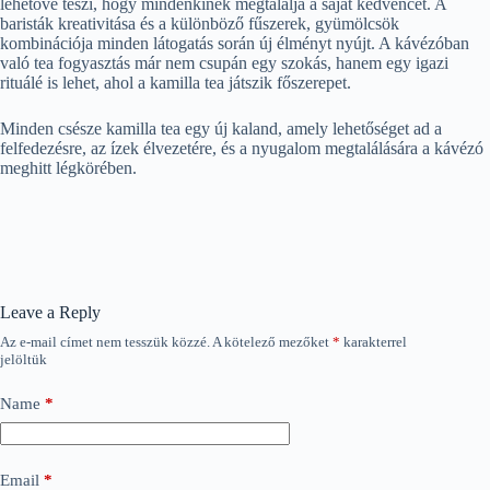
lehetővé teszi, hogy mindenkinek megtalálja a saját kedvencét. A
baristák kreativitása és a különböző fűszerek, gyümölcsök
kombinációja minden látogatás során új élményt nyújt. A kávézóban
való tea fogyasztás már nem csupán egy szokás, hanem egy igazi
rituálé is lehet, ahol a kamilla tea játszik főszerepet.
Minden csésze kamilla tea egy új kaland, amely lehetőséget ad a
felfedezésre, az ízek élvezetére, és a nyugalom megtalálására a kávézó
meghitt légkörében.
Leave a Reply
Az e-mail címet nem tesszük közzé.
A kötelező mezőket
*
karakterrel
jelöltük
Name
*
Email
*