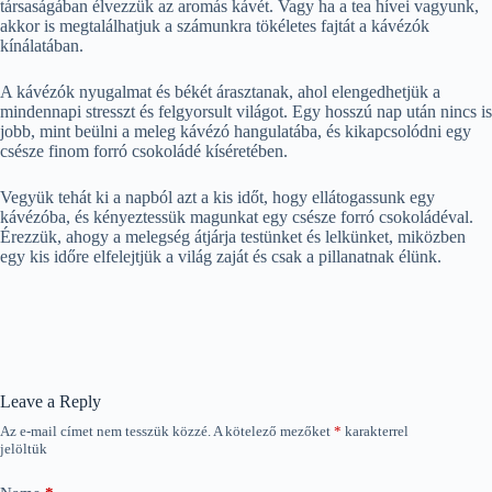
társaságában élvezzük az aromás kávét. Vagy ha a tea hívei vagyunk,
akkor is megtalálhatjuk a számunkra tökéletes fajtát a kávézók
kínálatában.
A kávézók nyugalmat és békét árasztanak, ahol elengedhetjük a
mindennapi stresszt és felgyorsult világot. Egy hosszú nap után nincs is
jobb, mint beülni a meleg kávézó hangulatába, és kikapcsolódni egy
csésze finom forró csokoládé kíséretében.
Vegyük tehát ki a napból azt a kis időt, hogy ellátogassunk egy
kávézóba, és kényeztessük magunkat egy csésze forró csokoládéval.
Érezzük, ahogy a melegség átjárja testünket és lelkünket, miközben
egy kis időre elfelejtjük a világ zaját és csak a pillanatnak élünk.
Leave a Reply
Az e-mail címet nem tesszük közzé.
A kötelező mezőket
*
karakterrel
jelöltük