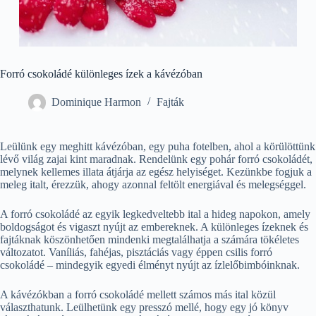
Forró csokoládé különleges ízek a kávézóban
Dominique Harmon
Fajták
Leülünk egy meghitt kávézóban, egy puha fotelben, ahol a körülöttünk
lévő világ zajai kint maradnak. Rendelünk egy pohár forró csokoládét,
melynek kellemes illata átjárja az egész helyiséget. Kezünkbe fogjuk a
meleg italt, érezzük, ahogy azonnal feltölt energiával és melegséggel.
A forró csokoládé az egyik legkedveltebb ital a hideg napokon, amely
boldogságot és vigaszt nyújt az embereknek. A különleges ízeknek és
fajtáknak köszönhetően mindenki megtalálhatja a számára tökéletes
változatot. Vaníliás, fahéjas, pisztáciás vagy éppen csilis forró
csokoládé – mindegyik egyedi élményt nyújt az ízlelőbimbóinknak.
A kávézókban a forró csokoládé mellett számos más ital közül
választhatunk. Leülhetünk egy presszó mellé, hogy egy jó könyv