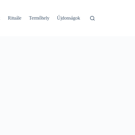
k
Rituále
Termőhely
Újdonságok