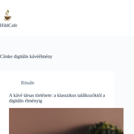
Skip
to
content
HildCafe
Címke
digitális kávéélmény
Rituále
A kávé társas története: a klasszikus találkozóktól a
digitális élményig