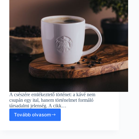
A csészére emlékeztető történet: a kávé nem
csupán egy ital, hanem történelmet formáló
társadalmi jelenség. A cikk…
Tovább olvasom
A
kávé
társas
története: